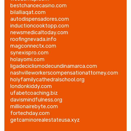
bestchancecasino.com
bilalliaqat.com
autodispensadores.com
inductioncooktopp.com
newsmedicaltoday.com
roofingnevada.info
magconnectx.com
synexispro.com
holayomi.com
ligadeciclismodecundinamarca.com
nashvilleworkerscompensationattorney.com
holyfamilycathedralschool.org
londonkiddy.com
ufabetcoaching.biz
davismindfulness.org
millionairebyte.com
fortechday.com
getcaminorealestateusa.xyz