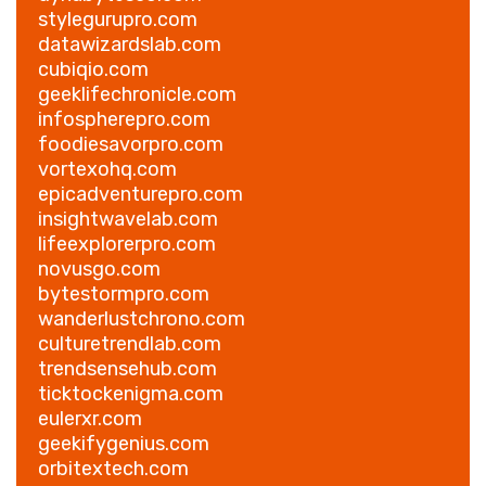
stylegurupro.com
datawizardslab.com
cubiqio.com
geeklifechronicle.com
infospherepro.com
foodiesavorpro.com
vortexohq.com
epicadventurepro.com
insightwavelab.com
lifeexplorerpro.com
novusgo.com
bytestormpro.com
wanderlustchrono.com
culturetrendlab.com
trendsensehub.com
ticktockenigma.com
eulerxr.com
geekifygenius.com
orbitextech.com