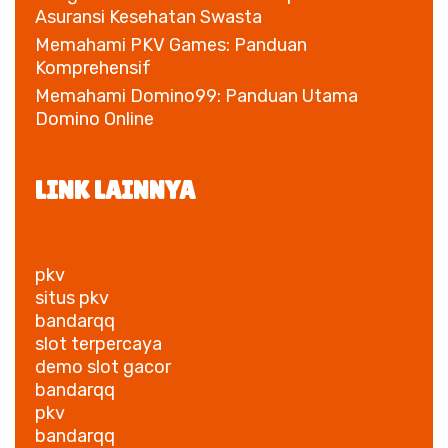
Asuransi Kesehatan Swasta
Memahami PKV Games: Panduan
Komprehensif
Memahami Domino99: Panduan Utama
Domino Online
LINK LAINNYA
pkv
situs pkv
bandarqq
slot terpercaya
demo slot gacor
bandarqq
pkv
bandarqq