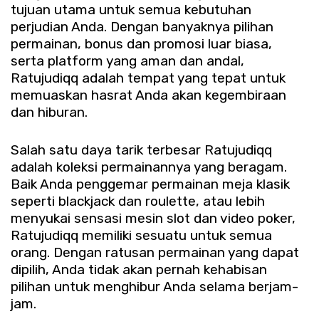
tujuan utama untuk semua kebutuhan
perjudian Anda. Dengan banyaknya pilihan
permainan, bonus dan promosi luar biasa,
serta platform yang aman dan andal,
Ratujudiqq adalah tempat yang tepat untuk
memuaskan hasrat Anda akan kegembiraan
dan hiburan.
Salah satu daya tarik terbesar Ratujudiqq
adalah koleksi permainannya yang beragam.
Baik Anda penggemar permainan meja klasik
seperti blackjack dan roulette, atau lebih
menyukai sensasi mesin slot dan video poker,
Ratujudiqq memiliki sesuatu untuk semua
orang. Dengan ratusan permainan yang dapat
dipilih, Anda tidak akan pernah kehabisan
pilihan untuk menghibur Anda selama berjam-
jam.