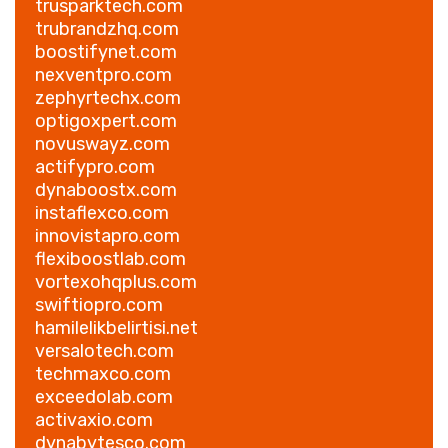
trusparktech.com
trubrandzhq.com
boostifynet.com
nexventpro.com
zephyrtechx.com
optigoxpert.com
novuswayz.com
actifypro.com
dynaboostx.com
instaflexco.com
innovistapro.com
flexiboostlab.com
vortexohqplus.com
swiftiopro.com
hamilelikbelirtisi.net
versalotech.com
techmaxco.com
exceedolab.com
activaxio.com
dynabytesco.com