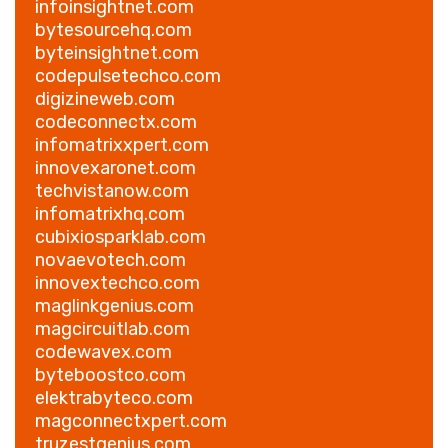
infoinsightnet.com
bytesourcehq.com
byteinsightnet.com
codepulsetechco.com
digizineweb.com
codeconnectx.com
infomatrixxpert.com
innovexaronet.com
techvistanow.com
infomatrixhq.com
cubixiosparklab.com
novaevotech.com
innovextechco.com
maglinkgenius.com
magcircuitlab.com
codewavex.com
byteboostco.com
elektrabyteco.com
magconnectxpert.com
truzestgenius.com