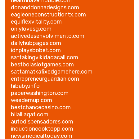
healthhavenrobbie.com
donanddonnadesigns.com
eagleoneconstructiontx.com
equiflexvitality.com
onlylovesg.com
activedesenvolvimento.com
dailyhubpages.com
idnplaysbobet.com
sattakingvikidadacall.com
bestbolaslotgames.com
sattamatkafixedgamehere.com
entrepreneurguardian.com
hibaby.info
paperwashington.com
weedemup.com
bestchancecasino.com
bilalliaqat.com
autodispensadores.com
inductioncooktopp.com
newsmedicaltoday.com