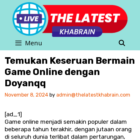
Skip
to
content
Menu
Sea
Temukan Keseruan Bermain
Game Online dengan
Doyanqq
November 8, 2024
by
admin@thelatestkhabrain.com
[ad_1]
Game online menjadi semakin populer dalam
beberapa tahun terakhir, dengan jutaan orang
di seluruh dunia terlibat dalam pertarungan,