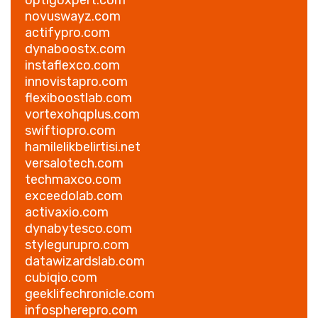
novuswayz.com
actifypro.com
dynaboostx.com
instaflexco.com
innovistapro.com
flexiboostlab.com
vortexohqplus.com
swiftiopro.com
hamilelikbelirtisi.net
versalotech.com
techmaxco.com
exceedolab.com
activaxio.com
dynabytesco.com
stylegurupro.com
datawizardslab.com
cubiqio.com
geeklifechronicle.com
infospherepro.com