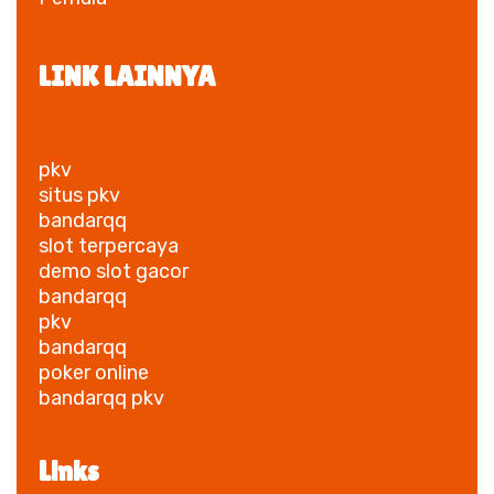
LINK LAINNYA
pkv
situs pkv
bandarqq
slot terpercaya
demo slot gacor
bandarqq
pkv
bandarqq
poker online
bandarqq pkv
Links