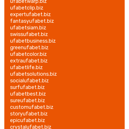
ufabetwarp.biz
ufabetclip.biz
expertufabet.biz
fantasyufabet.biz
ufabetsiam.biz
swissufabet.biz
ufabetbusiness.biz
greenufabet.biz
ufabetcolor.biz
extraufabet.biz
ufabetlife.biz
ufabetsolutions.biz
socialufabet.biz
surfufabet.biz
ufabetbest.biz
sureufabet.biz
customufabet.biz
storyufabet.biz
epicufabet.biz
crystalufabet.biz