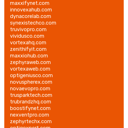
maxxifynet.com
innovexahub.com
dynacorelab.com
synexistechco.com
truvivopro.com
vividusco.com
vortexahq.com
zenithifyit.com
maxxiohub.com
zephyraweb.com
vortexaweb.com
optigeniusco.com
novuspherex.com
novaevopro.com
trusparktech.com
trubrandzhq.com
boostifynet.com
nexventpro.com
zephyrtechx.com
optigoxpert.com