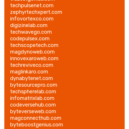
techpulsenet.com
zephyrtechxpert.com
infovortexco.com
digizinelab.com
techwavego.com
codepulsex.com
techscopetech.com
magdynoweb.com
innovexaroweb.com
techreviveco.com
maglinkaro.com
dynabytenet.com
bytesourcepro.com
techspherelab.com
infomatrixlab.com
codeversehub.com
byteverseweb.com
magconnecthub.com
byteboostgenius.com