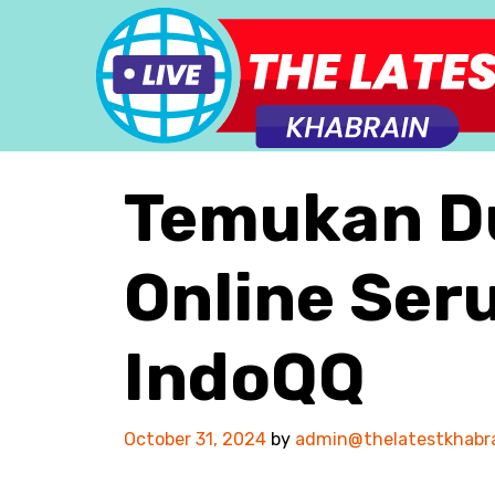
Skip
to
content
Temukan D
Online Ser
IndoQQ
October 31, 2024
by
admin@thelatestkhabr