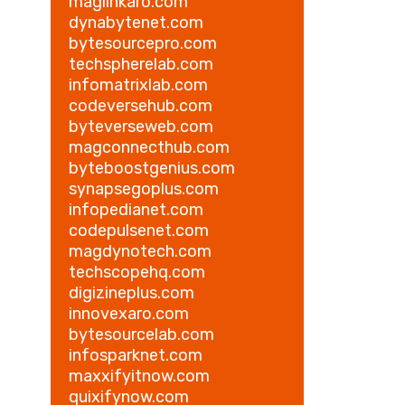
maglinkaro.com
dynabytenet.com
bytesourcepro.com
techspherelab.com
infomatrixlab.com
codeversehub.com
byteverseweb.com
magconnecthub.com
byteboostgenius.com
synapsegoplus.com
infopedianet.com
codepulsenet.com
magdynotech.com
techscopehq.com
digizineplus.com
innovexaro.com
bytesourcelab.com
infosparknet.com
maxxifyitnow.com
quixifynow.com