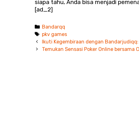
siapa tahu, Anda bisa menjadi pemena
[ad_2]
Categories
Bandarqq
Tags
pkv games
Post
Ikuti Kegembiraan dengan Bandarjudiqq:
navigation
Temukan Sensasi Poker Online bersama 