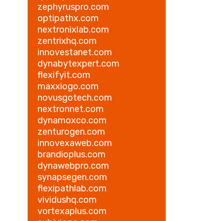
zephyruspro.com
optipathx.com
nextronixlab.com
zentrixhq.com
innovestanet.com
dynabytexpert.com
flexifyit.com
maxxiogo.com
novusgotech.com
nextronnet.com
dynamoxco.com
zenturogen.com
innovexaweb.com
brandioplus.com
dynawebpro.com
synapsegen.com
flexipathlab.com
vividushq.com
vortexaplus.com