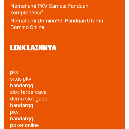
Memahami PKV Games: Panduan
Komprehensif
Memahami Domino99: Panduan Utama
Domino Online
LINK LAINNYA
pkv
situs pkv
bandarqq
slot terpercaya
demo slot gacor
bandarqq
pkv
bandarqq
poker online