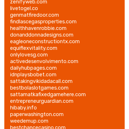
zenifyweb.com
livetogel.co
genmatfiredoor.com
findlascegasproperties.com
healthhavenrobbie.com
donanddonnadesigns.com
eagleoneconstructiontx.com
equiflexvitality.com
onlylovesg.com
activedesenvolvimento.com
dailyhubpages.com
idnplaysbobet.com
sattakingvikidadacall.com
bestbolaslotgames.com
sattamatkafixedgamehere.com
entrepreneurguardian.com
hibaby.info
paperwashington.com
weedemup.com
bestchancecasino.com