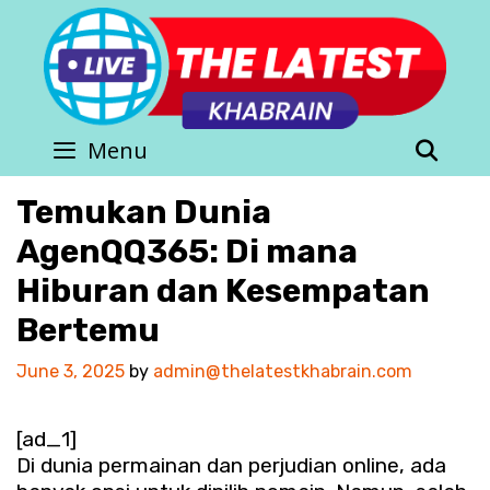
Skip
to
content
Menu
Sea
Temukan Dunia
AgenQQ365: Di mana
Hiburan dan Kesempatan
Bertemu
June 3, 2025
by
admin@thelatestkhabrain.com
[ad_1]
Di dunia permainan dan perjudian online, ada