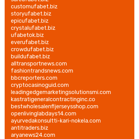
customufabet.biz
storyufabet.biz
epicufabet.biz
crystalufabet.biz
ufabetok.biz
everufabet.biz
crowdufabet.biz
buildufabet.biz
alltransportnews.com
fashiontrandsnews.com
bbcreporters.com
cryptocasinoguid.com
leadingedgemarketingsolutionsmi.com
kastratigeneralcontractinginc.co
bestwholesalenfljerseysshop.com
openlivinglabdays14.com
ayurvedakonsultti-kari-nokela.com
antitraders.biz
aryanews24.com