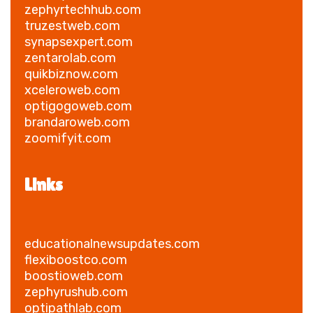
zephyrtechhub.com
truzestweb.com
synapsexpert.com
zentarolab.com
quikbiznow.com
xceleroweb.com
optigogoweb.com
brandaroweb.com
zoomifyit.com
Links
educationalnewsupdates.com
flexiboostco.com
boostioweb.com
zephyrushub.com
optipathlab.com