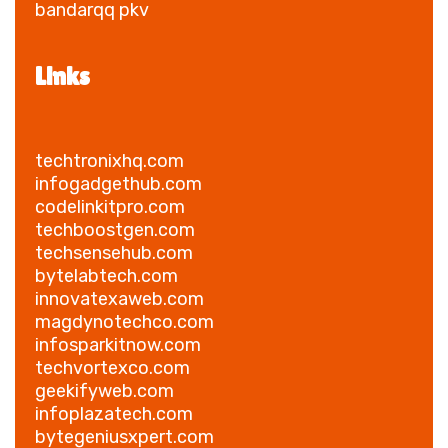
bandarqq pkv
Links
techtronixhq.com
infogadgethub.com
codelinkitpro.com
techboostgen.com
techsensehub.com
bytelabtech.com
innovatexaweb.com
magdynotechco.com
infosparkitnow.com
techvortexco.com
geekifyweb.com
infoplazatech.com
bytegeniusxpert.com