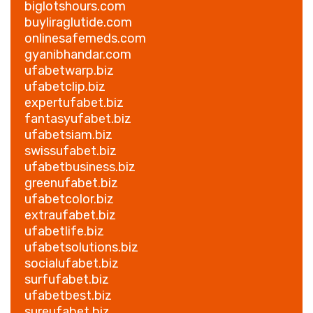
biglotshours.com
buyliraglutide.com
onlinesafemeds.com
gyanibhandar.com
ufabetwarp.biz
ufabetclip.biz
expertufabet.biz
fantasyufabet.biz
ufabetsiam.biz
swissufabet.biz
ufabetbusiness.biz
greenufabet.biz
ufabetcolor.biz
extraufabet.biz
ufabetlife.biz
ufabetsolutions.biz
socialufabet.biz
surfufabet.biz
ufabetbest.biz
sureufabet.biz