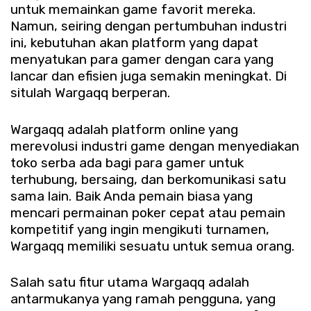
untuk memainkan game favorit mereka.
Namun, seiring dengan pertumbuhan industri
ini, kebutuhan akan platform yang dapat
menyatukan para gamer dengan cara yang
lancar dan efisien juga semakin meningkat. Di
situlah Wargaqq berperan.
Wargaqq adalah platform online yang
merevolusi industri game dengan menyediakan
toko serba ada bagi para gamer untuk
terhubung, bersaing, dan berkomunikasi satu
sama lain. Baik Anda pemain biasa yang
mencari permainan poker cepat atau pemain
kompetitif yang ingin mengikuti turnamen,
Wargaqq memiliki sesuatu untuk semua orang.
Salah satu fitur utama Wargaqq adalah
antarmukanya yang ramah pengguna, yang