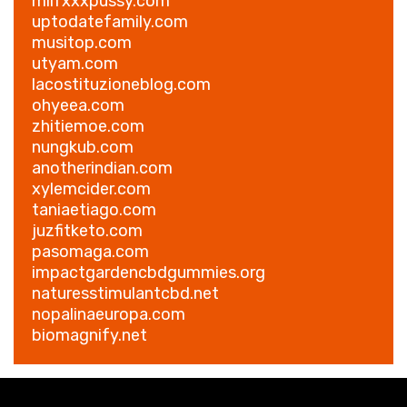
milfxxxpussy.com
uptodatefamily.com
musitop.com
utyam.com
lacostituzioneblog.com
ohyeea.com
zhitiemoe.com
nungkub.com
anotherindian.com
xylemcider.com
taniaetiago.com
juzfitketo.com
pasomaga.com
impactgardencbdgummies.org
naturesstimulantcbd.net
nopalinaeuropa.com
biomagnify.net