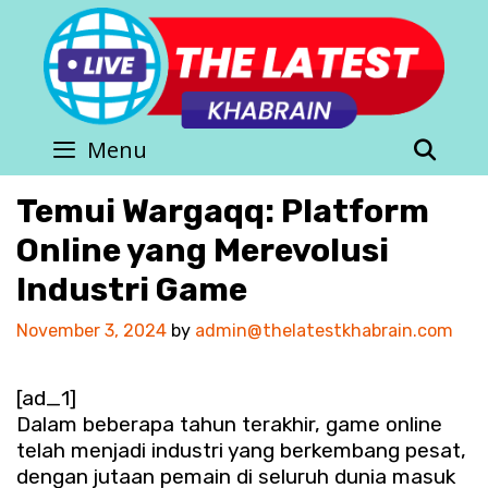
Skip
to
content
Menu
Sea
Temui Wargaqq: Platform
Online yang Merevolusi
Industri Game
November 3, 2024
by
admin@thelatestkhabrain.com
[ad_1]
Dalam beberapa tahun terakhir, game online
telah menjadi industri yang berkembang pesat,
dengan jutaan pemain di seluruh dunia masuk