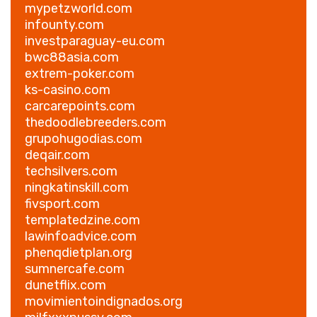
mypetzworld.com
infounty.com
investparaguay-eu.com
bwc88asia.com
extrem-poker.com
ks-casino.com
carcarepoints.com
thedoodlebreeders.com
grupohugodias.com
deqair.com
techsilvers.com
ningkatinskill.com
fivsport.com
templatedzine.com
lawinfoadvice.com
phenqdietplan.org
sumnercafe.com
dunetflix.com
movimientoindignados.org