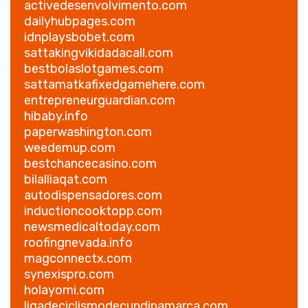
activedesenvolvimento.com
dailyhubpages.com
idnplaysbobet.com
sattakingvikidadacall.com
bestbolaslotgames.com
sattamatkafixedgamehere.com
entrepreneurguardian.com
hibaby.info
paperwashington.com
weedemup.com
bestchancecasino.com
bilalliaqat.com
autodispensadores.com
inductioncooktopp.com
newsmedicaltoday.com
roofingnevada.info
magconnectx.com
synexispro.com
holayomi.com
ligadeciclismodecundinamarca.com