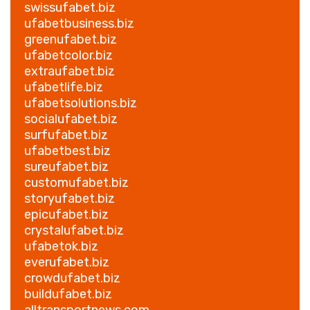
swissufabet.biz
ufabetbusiness.biz
greenufabet.biz
ufabetcolor.biz
extraufabet.biz
ufabetlife.biz
ufabetsolutions.biz
socialufabet.biz
surfufabet.biz
ufabetbest.biz
sureufabet.biz
customufabet.biz
storyufabet.biz
epicufabet.biz
crystalufabet.biz
ufabetok.biz
everufabet.biz
crowdufabet.biz
buildufabet.biz