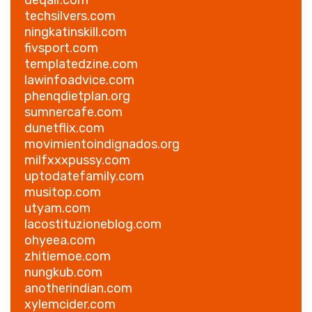
deqair.com
techsilvers.com
ningkatinskill.com
fivsport.com
templatedzine.com
lawinfoadvice.com
phenqdietplan.org
sumnercafe.com
dunetflix.com
movimientoindignados.org
milfxxxpussy.com
uptodatefamily.com
musitop.com
utyam.com
lacostituzioneblog.com
ohyeea.com
zhitiemoe.com
nungkub.com
anotherindian.com
xylemcider.com