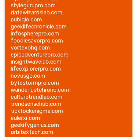
stylegurupro.com
datawizardslab.com
cubiqio.com
geeklifechronicle.com
infospherepro.com
foodiesavorpro.com
vortexohq.com
epicadventurepro.com
insightwavelab.com
lifeexplorerpro.com
novusgo.com
bytestormpro.com
wanderlustchrono.com
culturetrendlab.com
trendsensehub.com
ticktockenigma.com
eulerxr.com
geekifygenius.com
orbitextech.com