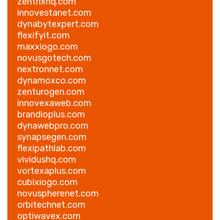
zentrixhq.com
innovestanet.com
dynabytexpert.com
flexifyit.com
maxxiogo.com
novusgotech.com
nextronnet.com
dynamoxco.com
zenturogen.com
innovexaweb.com
brandioplus.com
dynawebpro.com
synapsegen.com
flexipathlab.com
vividushq.com
vortexaplus.com
cubixiogo.com
novuspherenet.com
orbitechnet.com
optiwavex.com