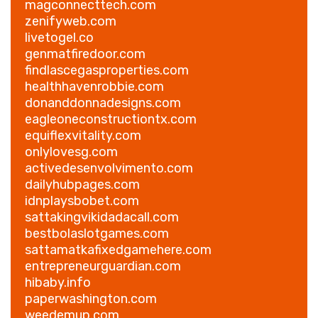
magconnecttech.com
zenifyweb.com
livetogel.co
genmatfiredoor.com
findlascegasproperties.com
healthhavenrobbie.com
donanddonnadesigns.com
eagleoneconstructiontx.com
equiflexvitality.com
onlylovesg.com
activedesenvolvimento.com
dailyhubpages.com
idnplaysbobet.com
sattakingvikidadacall.com
bestbolaslotgames.com
sattamatkafixedgamehere.com
entrepreneurguardian.com
hibaby.info
paperwashington.com
weedemup.com