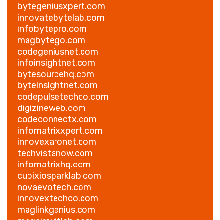
bytegeniusxpert.com
innovatebytelab.com
infobytepro.com
magbytego.com
codegeniusnet.com
infoinsightnet.com
bytesourcehq.com
byteinsightnet.com
codepulsetechco.com
digizineweb.com
codeconnectx.com
infomatrixxpert.com
innovexaronet.com
techvistanow.com
infomatrixhq.com
cubixiosparklab.com
novaevotech.com
innovextechco.com
maglinkgenius.com