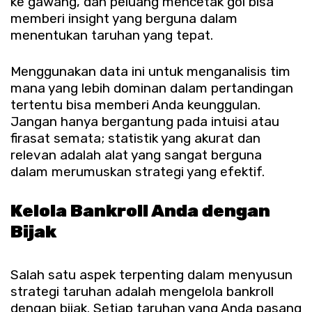
ke gawang, dan peluang mencetak gol bisa
memberi insight yang berguna dalam
menentukan taruhan yang tepat.
Menggunakan data ini untuk menganalisis tim
mana yang lebih dominan dalam pertandingan
tertentu bisa memberi Anda keunggulan.
Jangan hanya bergantung pada intuisi atau
firasat semata; statistik yang akurat dan
relevan adalah alat yang sangat berguna
dalam merumuskan strategi yang efektif.
Kelola Bankroll Anda dengan
Bijak
Salah satu aspek terpenting dalam menyusun
strategi taruhan adalah mengelola bankroll
dengan bijak. Setiap taruhan yang Anda pasang