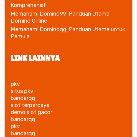
Komprehensif
Memahami Domino99: Panduan Utama
Domino Online
Memahami Dominoqq: Panduan Utama untuk
Pemula
LINK LAINNYA
pkv
situs pkv
bandarqq
slot terpercaya
demo slot gacor
bandarqq
pkv
bandarqq