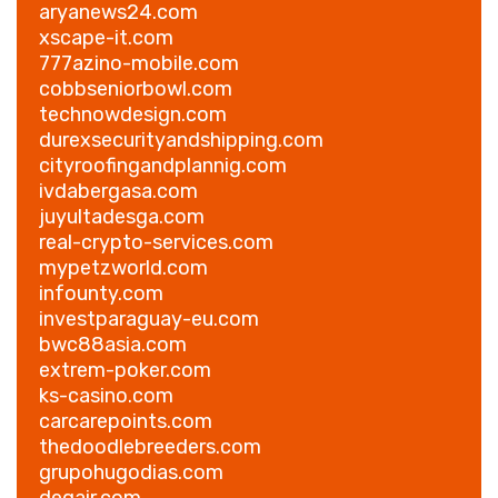
aryanews24.com
xscape-it.com
777azino-mobile.com
cobbseniorbowl.com
technowdesign.com
durexsecurityandshipping.com
cityroofingandplannig.com
ivdabergasa.com
juyultadesga.com
real-crypto-services.com
mypetzworld.com
infounty.com
investparaguay-eu.com
bwc88asia.com
extrem-poker.com
ks-casino.com
carcarepoints.com
thedoodlebreeders.com
grupohugodias.com