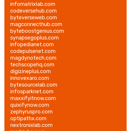
infomatrixlab.com
codeversehub.com
byteverseweb.com
magconnecthub.com
byteboostgenius.com
synapsegoplus.com
infopedianet.com
codepulsenet.com
magdynotech.com
techscopehq.com
digizineplus.com
innovexaro.com
bytesourcelab.com
infosparknet.com
maxxifyitnow.com
quixifynow.com
zephyruspro.com
optipathx.com
nextronixlab.com