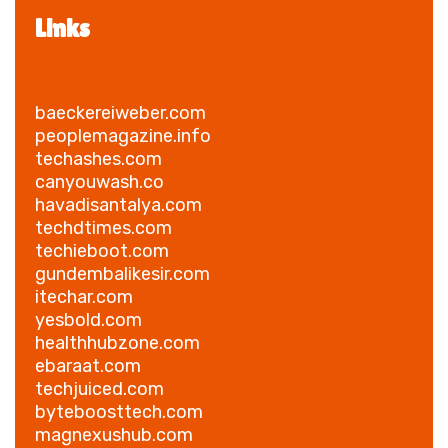
Links
baeckereiweber.com
peoplemagazine.info
techashes.com
canyouwash.co
havadisantalya.com
techdtimes.com
techieboot.com
gundembalikesir.com
itechar.com
yesbold.com
healthhubzone.com
ebaraat.com
techjuiced.com
byteboosttech.com
magnexushub.com