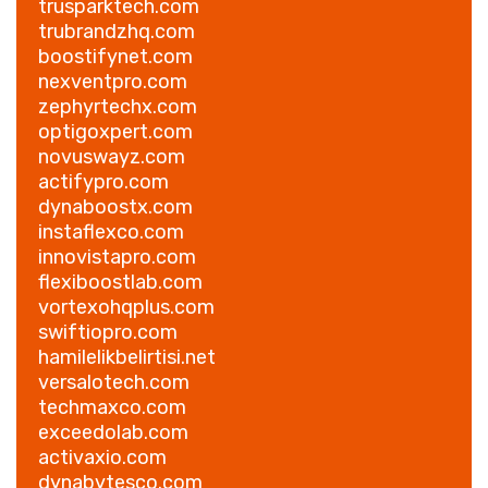
trusparktech.com
trubrandzhq.com
boostifynet.com
nexventpro.com
zephyrtechx.com
optigoxpert.com
novuswayz.com
actifypro.com
dynaboostx.com
instaflexco.com
innovistapro.com
flexiboostlab.com
vortexohqplus.com
swiftiopro.com
hamilelikbelirtisi.net
versalotech.com
techmaxco.com
exceedolab.com
activaxio.com
dynabytesco.com