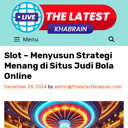
Skip
to
content
Menu
Sea
Slot – Menyusun Strategi
Menang di Situs Judi Bola
Online
December 28, 2024
by
admin@thelatestkhabrain.com