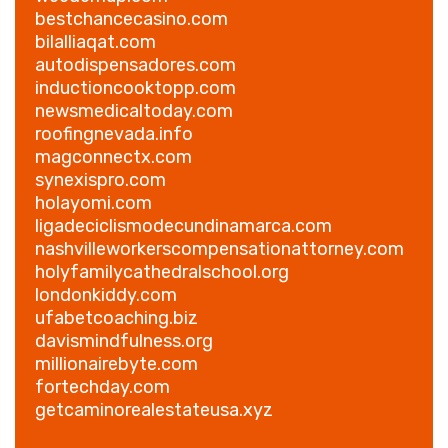
bestchancecasino.com
bilalliaqat.com
autodispensadores.com
inductioncooktopp.com
newsmedicaltoday.com
roofingnevada.info
magconnectx.com
synexispro.com
holayomi.com
ligadeciclismodecundinamarca.com
nashvilleworkerscompensationattorney.com
holyfamilycathedralschool.org
londonkiddy.com
ufabetcoaching.biz
davismindfulness.org
millionairebyte.com
fortechday.com
getcaminorealestateusa.xyz