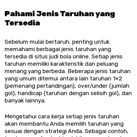
Pahami Jenis Taruhan yang
Tersedia
Sebelum mulai bertaruh, penting untuk
memahami berbagai jenis taruhan yang
tersedia di situs judi bola online. Setiap jenis
taruhan memiliki karakteristik dan peluang
menang yang berbeda. Beberapa jenis taruhan
yang umum ditemui antara lain taruhan 1×2
(pemenang pertandingan), over/under (jumlah
gol), handicap (taruhan dengan selisih gol), dan
banyak lainnya.
Mengetahui cara kerja setiap jenis taruhan
akan membantu Anda memilih taruhan yang
sesuai dengan strategi Anda. Sebagai contoh,