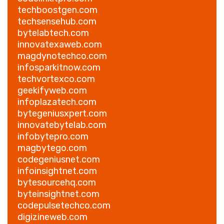
techboostgen.com
techsensehub.com
bytelabtech.com
innovatexaweb.com
magdynotechco.com
infosparkitnow.com
techvortexco.com
geekifyweb.com
infoplazatech.com
bytegeniusxpert.com
innovatebytelab.com
infobytepro.com
magbytego.com
codegeniusnet.com
infoinsightnet.com
bytesourcehq.com
byteinsightnet.com
codepulsetechco.com
digizineweb.com