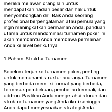
mereka melawan orang lain untuk
mendapatkan hadiah besar dan hak untuk
menyombongkan diri. Baik Anda seorang
profesional berpengalaman atau pemula yang
ingin meningkatkan permainan Anda, panduan
utama untuk mendominasi turnamen poker ini
akan membantu Anda membawa permainan
Anda ke level berikutnya.
1. Pahami Struktur Turnamen
Sebelum terjun ke turnamen poker, penting
untuk memahami struktur acaranya. Turnamen
yang berbeda memiliki format yang berbeda,
termasuk pembekuan, pembelian kembali, dan
add-on. Pastikan Anda mengetahui aturan dan
struktur turnamen yang Anda ikuti sehingga
Anda dapat menyesuaikan strategi Anda.