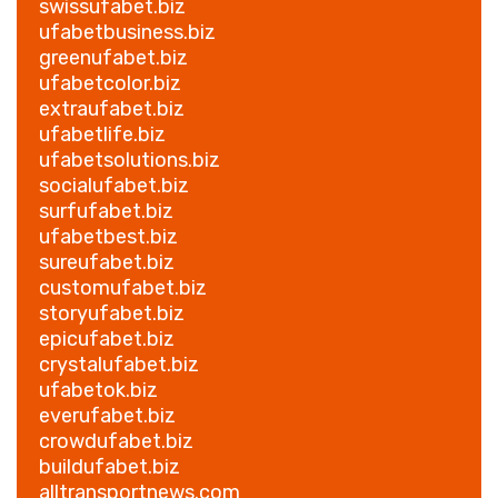
swissufabet.biz
ufabetbusiness.biz
greenufabet.biz
ufabetcolor.biz
extraufabet.biz
ufabetlife.biz
ufabetsolutions.biz
socialufabet.biz
surfufabet.biz
ufabetbest.biz
sureufabet.biz
customufabet.biz
storyufabet.biz
epicufabet.biz
crystalufabet.biz
ufabetok.biz
everufabet.biz
crowdufabet.biz
buildufabet.biz
alltransportnews.com