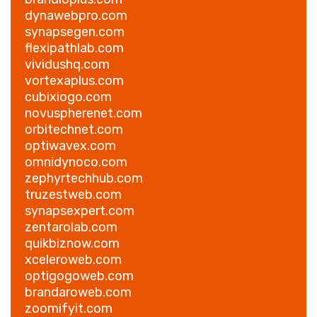
dynawebpro.com
synapsegen.com
flexipathlab.com
vividushq.com
vortexaplus.com
cubixiogo.com
novuspherenet.com
orbitechnet.com
optiwavex.com
omnidynoco.com
zephyrtechhub.com
truzestweb.com
synapsexpert.com
zentarolab.com
quikbiznow.com
xceleroweb.com
optigogoweb.com
brandaroweb.com
zoomifyit.com