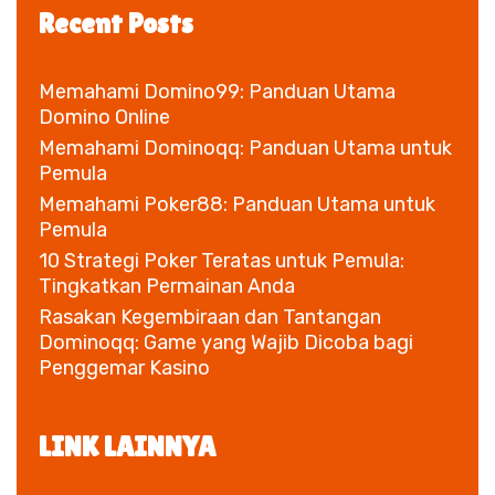
Recent Posts
Memahami Domino99: Panduan Utama
Domino Online
Memahami Dominoqq: Panduan Utama untuk
Pemula
Memahami Poker88: Panduan Utama untuk
Pemula
10 Strategi Poker Teratas untuk Pemula:
Tingkatkan Permainan Anda
Rasakan Kegembiraan dan Tantangan
Dominoqq: Game yang Wajib Dicoba bagi
Penggemar Kasino
LINK LAINNYA