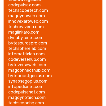
codepulsex.com
techscopetech.com
magdynoweb.com
innovexaroweb.com
techreviveco.com
maglinkaro.com
dynabytenet.com
bytesourcepro.com
techspherelab.com
infomatrixlab.com
codeversehub.com
byteverseweb.com
magconnecthub.com
byteboostgenius.com
synapsegoplus.com
infopedianet.com
codepulsenet.com
magdynotech.com
techscopehq.com