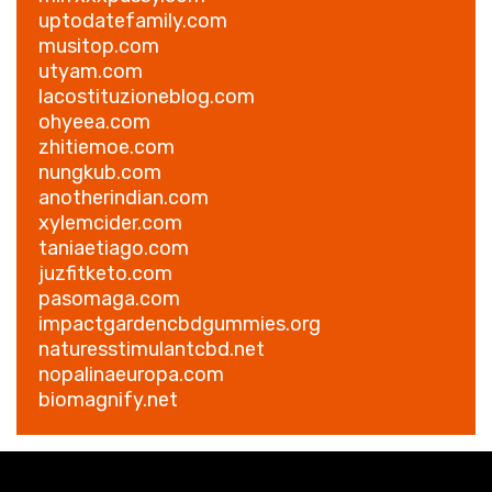
uptodatefamily.com
musitop.com
utyam.com
lacostituzioneblog.com
ohyeea.com
zhitiemoe.com
nungkub.com
anotherindian.com
xylemcider.com
taniaetiago.com
juzfitketo.com
pasomaga.com
impactgardencbdgummies.org
naturesstimulantcbd.net
nopalinaeuropa.com
biomagnify.net