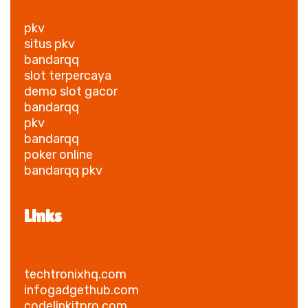
pkv
situs pkv
bandarqq
slot terpercaya
demo slot gacor
bandarqq
pkv
bandarqq
poker online
bandarqq pkv
Links
techtronixhq.com
infogadgethub.com
codelinkitpro.com