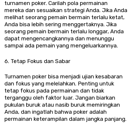
turnamen poker. Carilah pola permainan
mereka dan sesuaikan strategi Anda. Jika Anda
melihat seorang pemain bermain terlalu ketat,
Anda bisa lebih sering menggertaknya. Jika
seorang pemain bermain terlalu longgar, Anda
dapat mengencangkannya dan menunggu
sampai ada pemain yang mengeluarkannya.
6. Tetap Fokus dan Sabar
Turnamen poker bisa menjadi ujian kesabaran
dan fokus yang melelahkan. Penting untuk
tetap fokus pada permainan dan tidak
terganggu oleh faktor luar. Jangan biarkan
pukulan buruk atau nasib buruk memiringkan
Anda, dan ingatlah bahwa poker adalah
permainan keterampilan dalam jangka panjang.