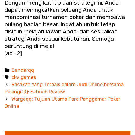
Dengan mengikuti tip dan strategi ini, Anda
dapat meningkatkan peluang Anda untuk
mendominasi turnamen poker dan membawa
pulang hadiah besar. Ingatlah untuk tetap
disiplin, pelajari lawan Anda, dan sesuaikan
strategi Anda sesuai kebutuhan. Semoga
beruntung di meja!
[ad_2]
Categories
Bandarqq
Tags
pkv games
Post
Rasakan Yang Terbaik dalam Judi Online bersama
navigation
PelangiQQ: Sebuah Review
Wargaqq: Tujuan Utama Para Penggemar Poker
Online