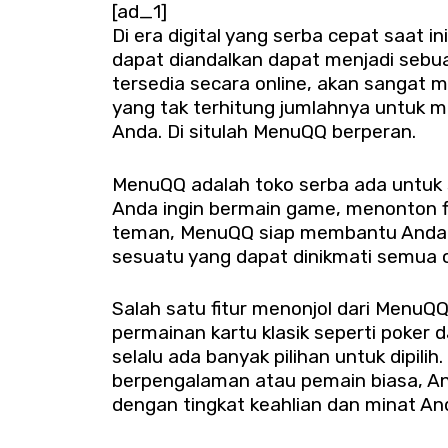
[ad_1]
Di era digital yang serba cepat saat
dapat diandalkan dapat menjadi sebua
tersedia secara online, akan sangat m
yang tak terhitung jumlahnya untuk
Anda. Di situlah MenuQQ berperan.
MenuQQ adalah toko serba ada untuk s
Anda ingin bermain game, menonton 
teman, MenuQQ siap membantu Anda. D
sesuatu yang dapat dinikmati semua 
Salah satu fitur menonjol dari MenuQQ
permainan kartu klasik seperti poker 
selalu ada banyak pilihan untuk dipili
berpengalaman atau pemain biasa, A
dengan tingkat keahlian dan minat An