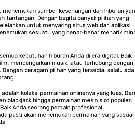
 ini, menemukan sumber kesenangan dan hiburan ya
h tantangan. Dengan begitu banyak pilihan yang
elelahkan untuk menyaring situs web dan aplikasi
 menemukan sesuatu yang benar-benar menarik min
emua kebutuhan hiburan Anda di era digital. Baik
film, mendengarkan musik, atau terhubung dengan
engan beragam pilihan yang tersedia, selalu ada
orang.
 adalah koleksi permainan onlinenya yang luas. Dari
dan blackjack hingga permainan mesin slot populer,
h. Baik Anda seorang pemain profesional
nda pasti akan menemukan permainan yang sesuai
da.