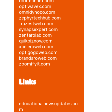
orbitechnet.com
optiwavex.com
omnidynoco.com
zephyrtechhub.com
truzestweb.com
synapsexpert.com
zentarolab.com
quikbiznow.com
xceleroweb.com
optigogoweb.com
brandaroweb.com
zoomifyit.com
Links
educationalnewsupdates.co
m