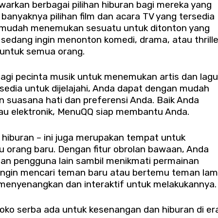
arkan berbagai pilihan hiburan bagi mereka yang
 banyaknya pilihan film dan acara TV yang tersedia
 mudah menemukan sesuatu untuk ditonton yang
 sedang ingin menonton komedi, drama, atau thrille
 untuk semua orang.
gi pecinta musik untuk menemukan artis dan lagu
sedia untuk dijelajahi, Anda dapat dengan mudah
suasana hati dan preferensi Anda. Baik Anda
tau elektronik, MenuQQ siap membantu Anda.
iburan – ini juga merupakan tempat untuk
orang baru. Dengan fitur obrolan bawaan, Anda
n pengguna lain sambil menikmati permainan
da ingin mencari teman baru atau bertemu teman lam
enyenangkan dan interaktif untuk melakukannya.
oko serba ada untuk kesenangan dan hiburan di er