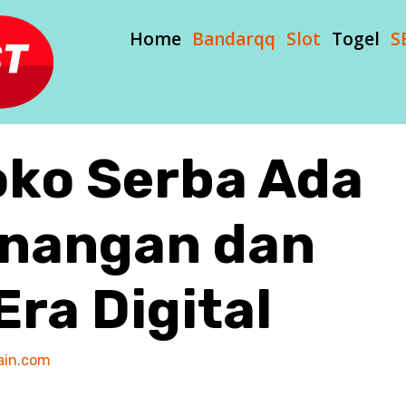
Home
Bandarqq
Slot
Togel
S
ko Serba Ada
enangan dan
Era Digital
ain.com