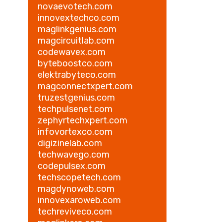
novaevotech.com
innovextechco.com
maglinkgenius.com
magcircuitlab.com
codewavex.com
byteboostco.com
elektrabyteco.com
magconnectxpert.com
truzestgenius.com
techpulsenet.com
zephyrtechxpert.com
infovortexco.com
digizinelab.com
techwavego.com
codepulsex.com
techscopetech.com
magdynoweb.com
innovexaroweb.com
techreviveco.com