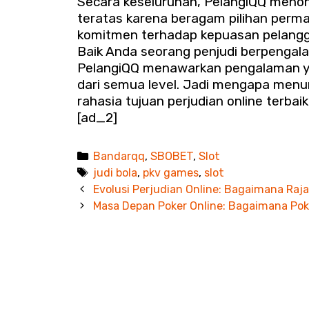
Secara keseluruhan, PelangiQQ menonjo
teratas karena beragam pilihan perma
komitmen terhadap kepuasan pelangg
Baik Anda seorang penjudi berpengal
PelangiQQ menawarkan pengalaman y
dari semua level. Jadi mengapa menun
rahasia tujuan perjudian online terbaik 
[ad_2]
Categories
Bandarqq
,
SBOBET
,
Slot
Tags
judi bola
,
pkv games
,
slot
Post
Evolusi Perjudian Online: Bagaimana Raj
navigation
Masa Depan Poker Online: Bagaimana Po