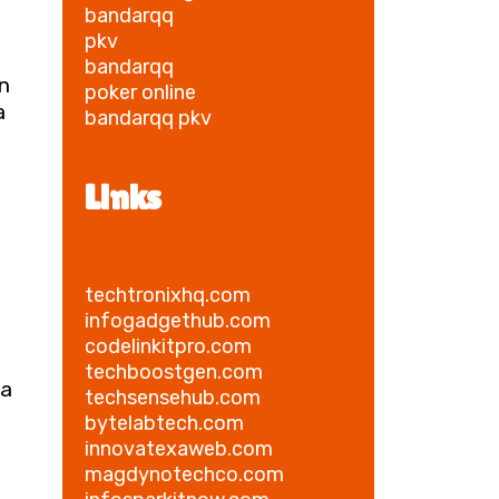
bandarqq
pkv
bandarqq
n
poker online
a
bandarqq pkv
Links
techtronixhq.com
infogadgethub.com
codelinkitpro.com
techboostgen.com
ga
techsensehub.com
bytelabtech.com
innovatexaweb.com
magdynotechco.com