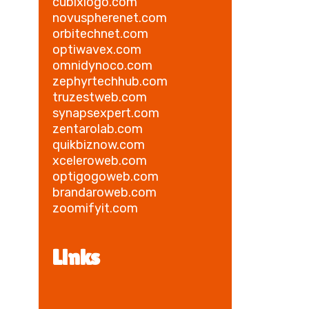
cubixiogo.com
novuspherenet.com
orbitechnet.com
optiwavex.com
omnidynoco.com
zephyrtechhub.com
truzestweb.com
synapsexpert.com
zentarolab.com
quikbiznow.com
xceleroweb.com
optigogoweb.com
brandaroweb.com
zoomifyit.com
Links