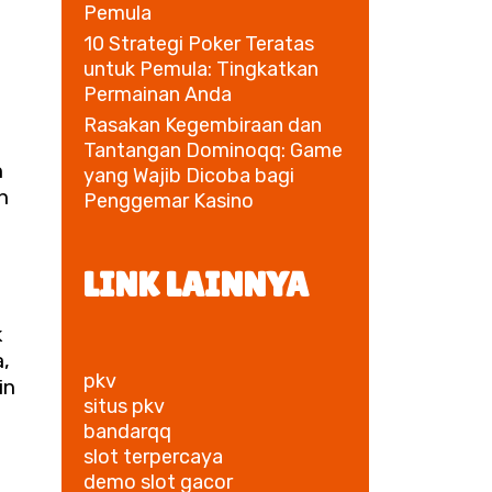
Pemula
10 Strategi Poker Teratas
untuk Pemula: Tingkatkan
Permainan Anda
Rasakan Kegembiraan dan
Tantangan Dominoqq: Game
n
yang Wajib Dicoba bagi
n
Penggemar Kasino
LINK LAINNYA
k
,
pkv
in
situs pkv
bandarqq
slot terpercaya
demo slot gacor