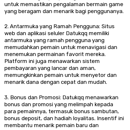
untuk memastikan pengalaman bermain game
yang beragam dan menarik bagi penggunanya.
2. Antarmuka yang Ramah Pengguna: Situs
web dan aplikasi seluler Datukqq memiliki
antarmuka yang ramah pengguna yang
memudahkan pemain untuk menavigasi dan
menemukan permainan favorit mereka.
Platform ini juga menawarkan sistem
pembayaran yang lancar dan aman,
memungkinkan pemain untuk menyetor dan
menarik dana dengan cepat dan mudah.
3. Bonus dan Promosi: Datukqq menawarkan
bonus dan promosi yang melimpah kepada
para pemainnya, termasuk bonus sambutan,
bonus deposit, dan hadiah loyalitas. Insentif ini
membantu menarik pemain baru dan