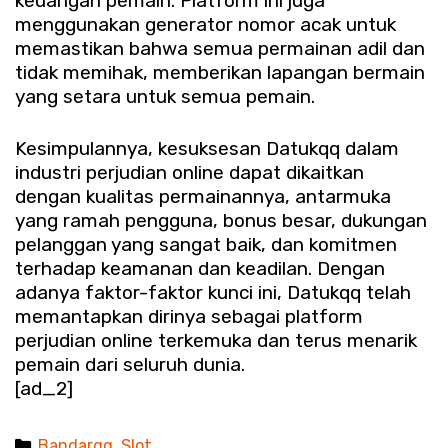
keuangan pemain. Platform ini juga
menggunakan generator nomor acak untuk
memastikan bahwa semua permainan adil dan
tidak memihak, memberikan lapangan bermain
yang setara untuk semua pemain.
Kesimpulannya, kesuksesan Datukqq dalam
industri perjudian online dapat dikaitkan
dengan kualitas permainannya, antarmuka
yang ramah pengguna, bonus besar, dukungan
pelanggan yang sangat baik, dan komitmen
terhadap keamanan dan keadilan. Dengan
adanya faktor-faktor kunci ini, Datukqq telah
memantapkan dirinya sebagai platform
perjudian online terkemuka dan terus menarik
pemain dari seluruh dunia.
[ad_2]
Categories
Bandarqq
,
Slot