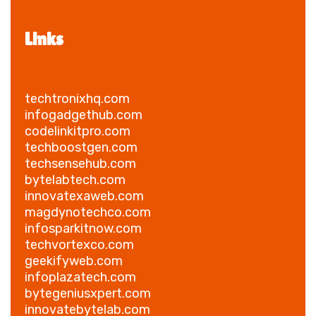
Links
techtronixhq.com
infogadgethub.com
codelinkitpro.com
techboostgen.com
techsensehub.com
bytelabtech.com
innovatexaweb.com
magdynotechco.com
infosparkitnow.com
techvortexco.com
geekifyweb.com
infoplazatech.com
bytegeniusxpert.com
innovatebytelab.com