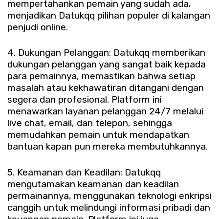
mempertahankan pemain yang sudah ada,
menjadikan Datukqq pilihan populer di kalangan
penjudi online.
4. Dukungan Pelanggan: Datukqq memberikan
dukungan pelanggan yang sangat baik kepada
para pemainnya, memastikan bahwa setiap
masalah atau kekhawatiran ditangani dengan
segera dan profesional. Platform ini
menawarkan layanan pelanggan 24/7 melalui
live chat, email, dan telepon, sehingga
memudahkan pemain untuk mendapatkan
bantuan kapan pun mereka membutuhkannya.
5. Keamanan dan Keadilan: Datukqq
mengutamakan keamanan dan keadilan
permainannya, menggunakan teknologi enkripsi
canggih untuk melindungi informasi pribadi dan