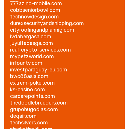
777azino-mobile.com
cobbseniorbowl.com
technowdesign.com
durexsecurityandshipping.com
cityroofingandplannig.com
ivdabergasa.com
juyultadesga.com
real-crypto-services.com
mypetzworld.com
infounty.com
investparaguay-eu.com
bwc88asia.com
extrem-poker.com
ks-casino.com
carcarepoints.com
thedoodlebreeders.com
grupohugodias.com
deqair.com
techsilvers.com