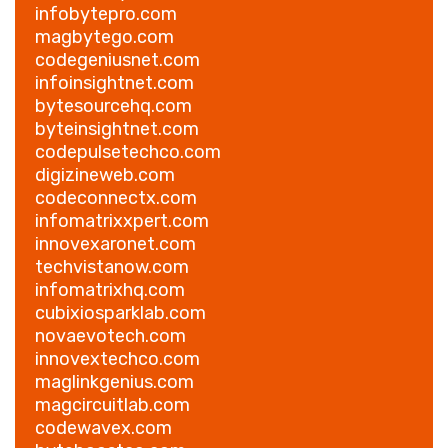
infobytepro.com
magbytego.com
codegeniusnet.com
infoinsightnet.com
bytesourcehq.com
byteinsightnet.com
codepulsetechco.com
digizineweb.com
codeconnectx.com
infomatrixxpert.com
innovexaronet.com
techvistanow.com
infomatrixhq.com
cubixiosparklab.com
novaevotech.com
innovextechco.com
maglinkgenius.com
magcircuitlab.com
codewavex.com