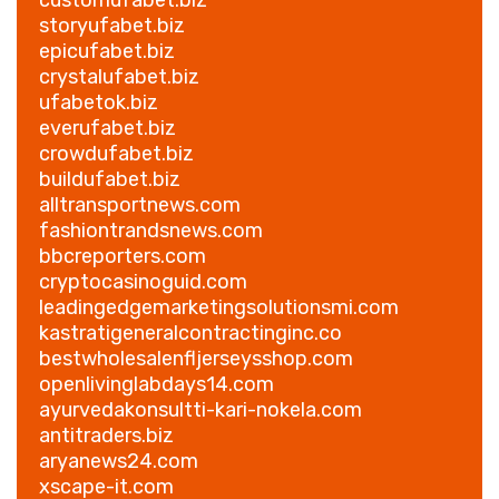
storyufabet.biz
epicufabet.biz
crystalufabet.biz
ufabetok.biz
everufabet.biz
crowdufabet.biz
buildufabet.biz
alltransportnews.com
fashiontrandsnews.com
bbcreporters.com
cryptocasinoguid.com
leadingedgemarketingsolutionsmi.com
kastratigeneralcontractinginc.co
bestwholesalenfljerseysshop.com
openlivinglabdays14.com
ayurvedakonsultti-kari-nokela.com
antitraders.biz
aryanews24.com
xscape-it.com