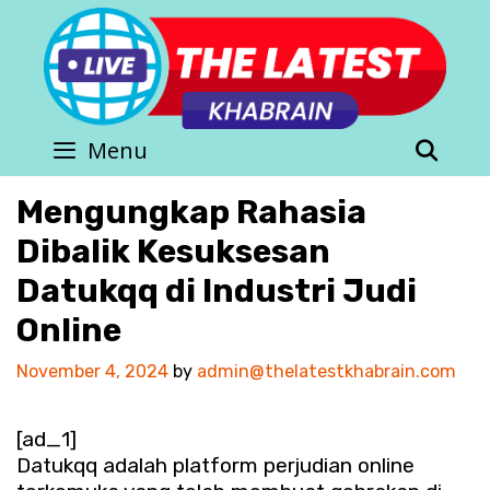
Skip
to
content
Menu
Sea
Mengungkap Rahasia
Dibalik Kesuksesan
Datukqq di Industri Judi
Online
November 4, 2024
by
admin@thelatestkhabrain.com
[ad_1]
Datukqq adalah platform perjudian online