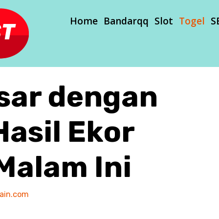
Home
Bandarqq
Slot
Togel
S
sar dengan
Hasil Ekor
Malam Ini
ain.com