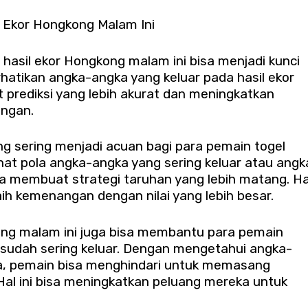
 Ekor Hongkong Malam Ini
i hasil ekor Hongkong malam ini bisa menjadi kunci
tikan angka-angka yang keluar pada hasil ekor
prediksi yang lebih akurat dan meningkatkan
ngan.
g sering menjadi acuan bagi para pemain togel
at pola angka-angka yang sering keluar atau angk
a membuat strategi taruhan yang lebih matang. Ha
h kemenangan dengan nilai yang lebih besar.
gkong malam ini juga bisa membantu para pemain
sudah sering keluar. Dengan mengetahui angka-
, pemain bisa menghindari untuk memasang
al ini bisa meningkatkan peluang mereka untuk