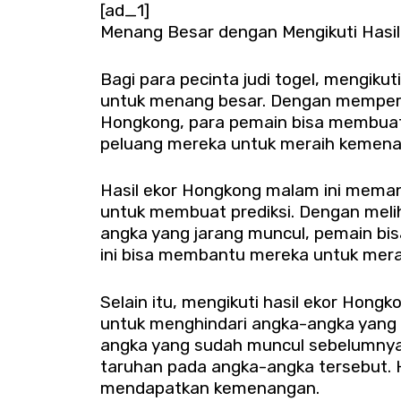
[ad_1]
Menang Besar dengan Mengikuti Hasil
Bagi para pecinta judi togel, mengikut
untuk menang besar. Dengan memperha
Hongkong, para pemain bisa membuat 
peluang mereka untuk meraih kemena
Hasil ekor Hongkong malam ini meman
untuk membuat prediksi. Dengan melih
angka yang jarang muncul, pemain bis
ini bisa membantu mereka untuk merai
Selain itu, mengikuti hasil ekor Hon
untuk menghindari angka-angka yang 
angka yang sudah muncul sebelumnya
taruhan pada angka-angka tersebut. H
mendapatkan kemenangan.