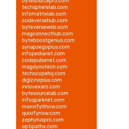
bytesourcepro.com
techspherelab.com
infomatrixlab.com
codeversehub.com
byteverseweb.com
magconnecthub.com
byteboostgenius.com
synapsegoplus.com
infopedianet.com
codepulsenet.com
magdynotech.com
techscopehq.com
digizineplus.com
innovexaro.com
bytesourcelab.com
infosparknet.com
maxxifyitnow.com
quixifynow.com
zephyruspro.com
optipathx.com