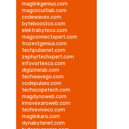
maglinkgenius.com
magcircuitlab.com
codewavex.com
byteboostco.com
elektrabyteco.com
magconnectxpert.com
truzestgenius.com
techpulsenet.com
zephyrtechxpert.com
infovortexco.com
digizinelab.com
techwavego.com
codepulsex.com
techscopetech.com
magdynoweb.com
innovexaroweb.com
techreviveco.com
maglinkaro.com
dynabytenet.com