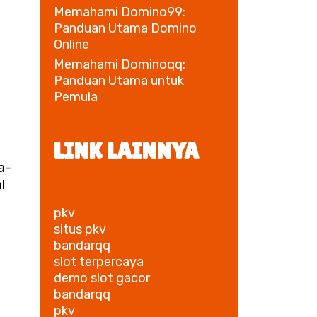
Memahami Domino99:
Panduan Utama Domino
Online
Memahami Dominoqq:
Panduan Utama untuk
Pemula
LINK LAINNYA
a-
l
pkv
situs pkv
bandarqq
slot terpercaya
demo slot gacor
bandarqq
pkv