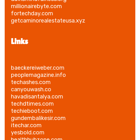
millionairebyte.com
fortechday.com
getcaminorealestateusa.xyz
Links
baeckereiweber.com
peoplemagazine.info
techashes.com
canyouwash.co
havadisantalya.com
techdtimes.com
techieboot.com
gundembalikesir.com
itechar.com
yesbold.com
healthhubzone.com