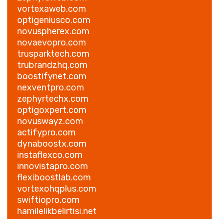
vortexaweb.com
optigeniusco.com
novuspherex.com
novaevopro.com
trusparktech.com
trubrandzhq.com
boostifynet.com
nexventpro.com
zephyrtechx.com
optigoxpert.com
novuswayz.com
actifypro.com
dynaboostx.com
instaflexco.com
innovistapro.com
flexiboostlab.com
vortexohqplus.com
swiftiopro.com
hamilelikbelirtisi.net