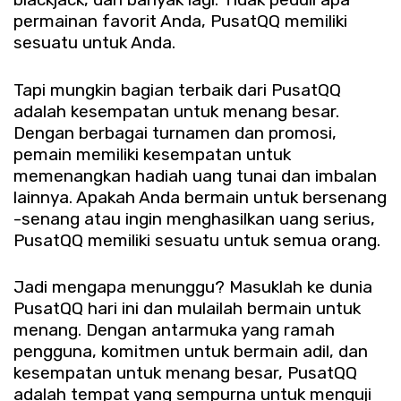
permainan favorit Anda, PusatQQ memiliki
sesuatu untuk Anda.
Tapi mungkin bagian terbaik dari PusatQQ
adalah kesempatan untuk menang besar.
Dengan berbagai turnamen dan promosi,
pemain memiliki kesempatan untuk
memenangkan hadiah uang tunai dan imbalan
lainnya. Apakah Anda bermain untuk bersenang
-senang atau ingin menghasilkan uang serius,
PusatQQ memiliki sesuatu untuk semua orang.
Jadi mengapa menunggu? Masuklah ke dunia
PusatQQ hari ini dan mulailah bermain untuk
menang. Dengan antarmuka yang ramah
pengguna, komitmen untuk bermain adil, dan
kesempatan untuk menang besar, PusatQQ
adalah tempat yang sempurna untuk menguji