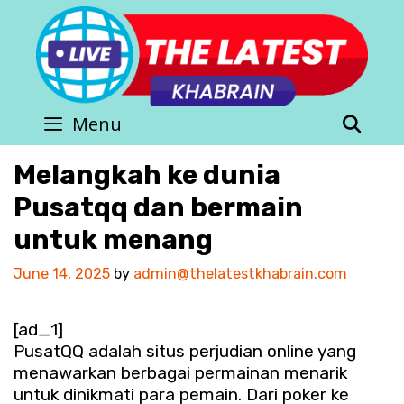
Skip
to
content
Menu
Sea
Melangkah ke dunia
Pusatqq dan bermain
untuk menang
June 14, 2025
by
admin@thelatestkhabrain.com
[ad_1]
PusatQQ adalah situs perjudian online yang
menawarkan berbagai permainan menarik
untuk dinikmati para pemain. Dari poker ke