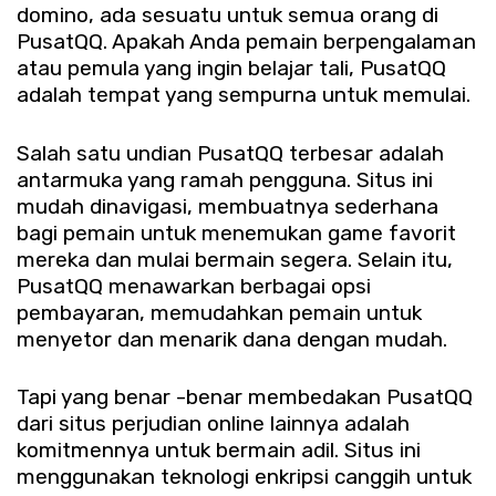
domino, ada sesuatu untuk semua orang di
PusatQQ. Apakah Anda pemain berpengalaman
atau pemula yang ingin belajar tali, PusatQQ
adalah tempat yang sempurna untuk memulai.
Salah satu undian PusatQQ terbesar adalah
antarmuka yang ramah pengguna. Situs ini
mudah dinavigasi, membuatnya sederhana
bagi pemain untuk menemukan game favorit
mereka dan mulai bermain segera. Selain itu,
PusatQQ menawarkan berbagai opsi
pembayaran, memudahkan pemain untuk
menyetor dan menarik dana dengan mudah.
Tapi yang benar -benar membedakan PusatQQ
dari situs perjudian online lainnya adalah
komitmennya untuk bermain adil. Situs ini
menggunakan teknologi enkripsi canggih untuk