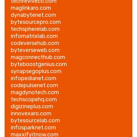
techreviveco.com
maglinkaro.com
dynabytenet.com
bytesourcepro.com
techspherelab.com
infomatrixlab.com
codeversehub.com
byteverseweb.com
magconnecthub.com
byteboostgenius.com
synapsegoplus.com
infopedianet.com
codepulsenet.com
magdynotech.com
techscopehq.com
digizineplus.com
innovexaro.com
bytesourcelab.com
infosparknet.com
maxxifyitnow.com