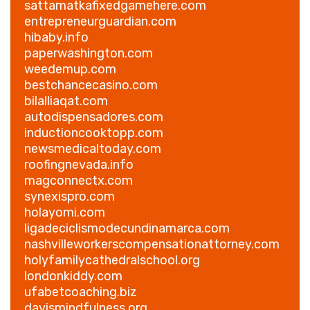
sattamatkafixedgamehere.com
entrepreneurguardian.com
hibaby.info
paperwashington.com
weedemup.com
bestchancecasino.com
bilalliaqat.com
autodispensadores.com
inductioncooktopp.com
newsmedicaltoday.com
roofingnevada.info
magconnectx.com
synexispro.com
holayomi.com
ligadeciclismodecundinamarca.com
nashvilleworkerscompensationattorney.com
holyfamilycathedralschool.org
londonkiddy.com
ufabetcoaching.biz
davismindfulness.org