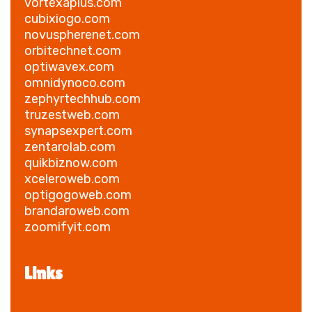
vortexaplus.com
cubixiogo.com
novuspherenet.com
orbitechnet.com
optiwavex.com
omnidynoco.com
zephyrtechhub.com
truzestweb.com
synapsexpert.com
zentarolab.com
quikbiznow.com
xceleroweb.com
optigogoweb.com
brandaroweb.com
zoomifyit.com
Links