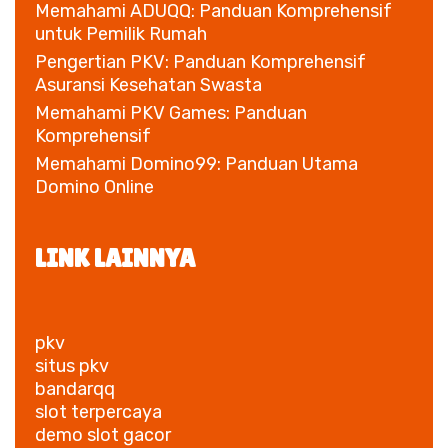
Memahami ADUQQ: Panduan Komprehensif
untuk Pemilik Rumah
Pengertian PKV: Panduan Komprehensif
Asuransi Kesehatan Swasta
Memahami PKV Games: Panduan
Komprehensif
Memahami Domino99: Panduan Utama
Domino Online
LINK LAINNYA
pkv
situs pkv
bandarqq
slot terpercaya
demo slot gacor