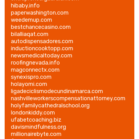
hibaby.info
paperwashington.com
weedemup.com
bestchancecasino.com
bilalliaqat.com
autodispensadores.com
inductioncooktopp.com
newsmedicaltoday.com
roofingnevada.info
magconnectx.com
synexispro.com
holayomi.com
ligadeciclismodecundinamarca.com
nashvilleworkerscompensationattorney.com
holyfamilycathedralschool.org
londonkiddy.com
ufabetcoaching.biz
davismindfulness.org
millionairebyte.com