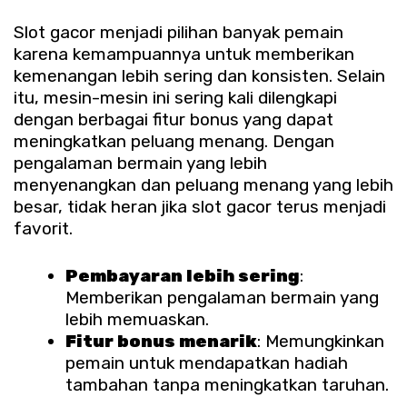
Slot gacor menjadi pilihan banyak pemain
karena kemampuannya untuk memberikan
kemenangan lebih sering dan konsisten. Selain
itu, mesin-mesin ini sering kali dilengkapi
dengan berbagai fitur bonus yang dapat
meningkatkan peluang menang. Dengan
pengalaman bermain yang lebih
menyenangkan dan peluang menang yang lebih
besar, tidak heran jika slot gacor terus menjadi
favorit.
Pembayaran lebih sering
:
Memberikan pengalaman bermain yang
lebih memuaskan.
Fitur bonus menarik
: Memungkinkan
pemain untuk mendapatkan hadiah
tambahan tanpa meningkatkan taruhan.