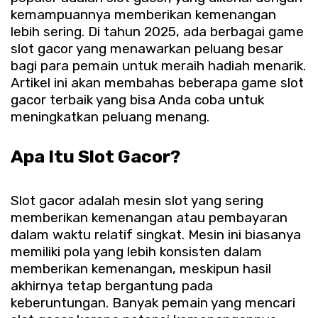
kemampuannya memberikan kemenangan
lebih sering. Di tahun 2025, ada berbagai game
slot gacor yang menawarkan peluang besar
bagi para pemain untuk meraih hadiah menarik.
Artikel ini akan membahas beberapa game slot
gacor terbaik yang bisa Anda coba untuk
meningkatkan peluang menang.
Apa Itu Slot Gacor?
Slot gacor adalah mesin slot yang sering
memberikan kemenangan atau pembayaran
dalam waktu relatif singkat. Mesin ini biasanya
memiliki pola yang lebih konsisten dalam
memberikan kemenangan, meskipun hasil
akhirnya tetap bergantung pada
keberuntungan. Banyak pemain yang mencari