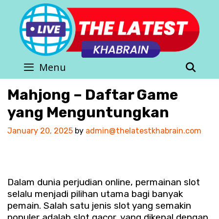
Skip
to
content
Menu
Sea
Mahjong – Daftar Game
yang Menguntungkan
January 20, 2025
by
admin@thelatestkhabrain.com
Dalam dunia perjudian online, permainan slot
selalu menjadi pilihan utama bagi banyak
pemain. Salah satu jenis slot yang semakin
populer adalah slot gacor, yang dikenal dengan