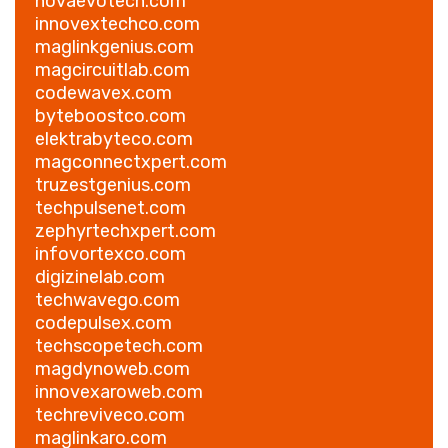
novaevotech.com
innovextechco.com
maglinkgenius.com
magcircuitlab.com
codewavex.com
byteboostco.com
elektrabyteco.com
magconnectxpert.com
truzestgenius.com
techpulsenet.com
zephyrtechxpert.com
infovortexco.com
digizinelab.com
techwavego.com
codepulsex.com
techscopetech.com
magdynoweb.com
innovexaroweb.com
techreviveco.com
maglinkaro.com