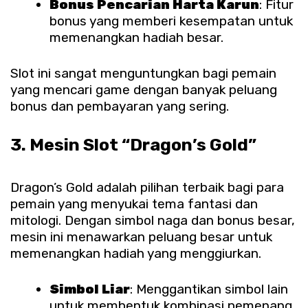
Bonus Pencarian Harta Karun
: Fitur
bonus yang memberi kesempatan untuk
memenangkan hadiah besar.
Slot ini sangat menguntungkan bagi pemain
yang mencari game dengan banyak peluang
bonus dan pembayaran yang sering.
3. Mesin Slot “Dragon’s Gold”
Dragon’s Gold adalah pilihan terbaik bagi para
pemain yang menyukai tema fantasi dan
mitologi. Dengan simbol naga dan bonus besar,
mesin ini menawarkan peluang besar untuk
memenangkan hadiah yang menggiurkan.
Simbol Liar
: Menggantikan simbol lain
untuk membentuk kombinasi pemenang.