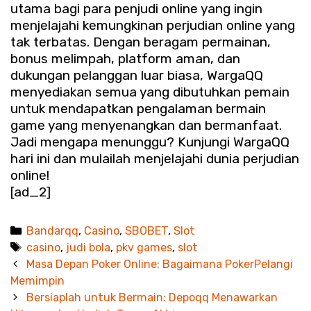
utama bagi para penjudi online yang ingin
menjelajahi kemungkinan perjudian online yang
tak terbatas. Dengan beragam permainan,
bonus melimpah, platform aman, dan
dukungan pelanggan luar biasa, WargaQQ
menyediakan semua yang dibutuhkan pemain
untuk mendapatkan pengalaman bermain
game yang menyenangkan dan bermanfaat.
Jadi mengapa menunggu? Kunjungi WargaQQ
hari ini dan mulailah menjelajahi dunia perjudian
online!
[ad_2]
Categories
Bandarqq
,
Casino
,
SBOBET
,
Slot
Tags
casino
,
judi bola
,
pkv games
,
slot
Post
Masa Depan Poker Online: Bagaimana PokerPelangi
navigation
Memimpin
Bersiaplah untuk Bermain: Depoqq Menawarkan