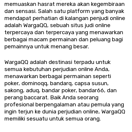
memuaskan hasrat mereka akan kegembiraan
dan sensasi. Salah satu platform yang banyak
mendapat perhatian di kalangan penjudi online
adalah WargaQQ, sebuah situs judi online
terpercaya dan terpercaya yang menawarkan
berbagai macam permainan dan peluang bagi
pemainnya untuk menang besar.
WargaQQ adalah destinasi terpadu untuk
semua kebutuhan perjudian online Anda,
menawarkan berbagai permainan seperti
poker, dominoqq, bandarq, capsa susun,
sakong, aduq, bandar poker, bandar66, dan
perang baccarat. Baik Anda seorang
profesional berpengalaman atau pemula yang
ingin terjun ke dunia perjudian online, WargaQQ
memiliki sesuatu untuk semua orang.