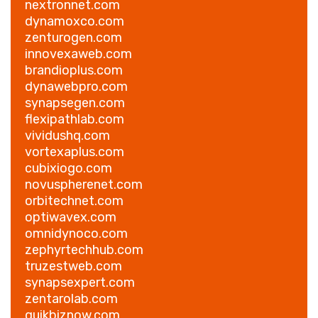
nextronnet.com
dynamoxco.com
zenturogen.com
innovexaweb.com
brandioplus.com
dynawebpro.com
synapsegen.com
flexipathlab.com
vividushq.com
vortexaplus.com
cubixiogo.com
novuspherenet.com
orbitechnet.com
optiwavex.com
omnidynoco.com
zephyrtechhub.com
truzestweb.com
synapsexpert.com
zentarolab.com
quikbiznow.com