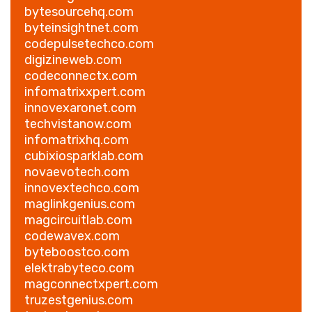
bytesourcehq.com
byteinsightnet.com
codepulsetechco.com
digizineweb.com
codeconnectx.com
infomatrixxpert.com
innovexaronet.com
techvistanow.com
infomatrixhq.com
cubixiosparklab.com
novaevotech.com
innovextechco.com
maglinkgenius.com
magcircuitlab.com
codewavex.com
byteboostco.com
elektrabyteco.com
magconnectxpert.com
truzestgenius.com