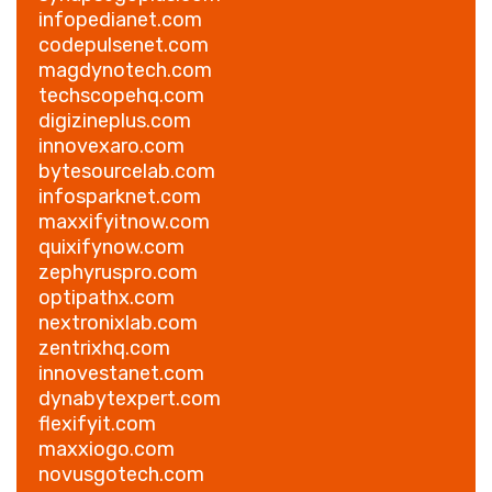
infopedianet.com
codepulsenet.com
magdynotech.com
techscopehq.com
digizineplus.com
innovexaro.com
bytesourcelab.com
infosparknet.com
maxxifyitnow.com
quixifynow.com
zephyruspro.com
optipathx.com
nextronixlab.com
zentrixhq.com
innovestanet.com
dynabytexpert.com
flexifyit.com
maxxiogo.com
novusgotech.com