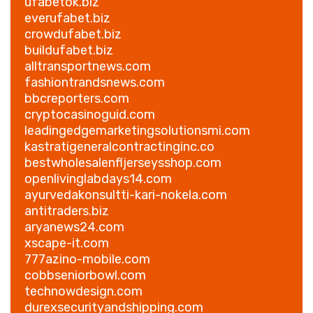
ufabetok.biz
everufabet.biz
crowdufabet.biz
buildufabet.biz
alltransportnews.com
fashiontrandsnews.com
bbcreporters.com
cryptocasinoguid.com
leadingedgemarketingsolutionsmi.com
kastratigeneralcontractinginc.co
bestwholesalenfljerseysshop.com
openlivinglabdays14.com
ayurvedakonsultti-kari-nokela.com
antitraders.biz
aryanews24.com
xscape-it.com
777azino-mobile.com
cobbseniorbowl.com
technowdesign.com
durexsecurityandshipping.com