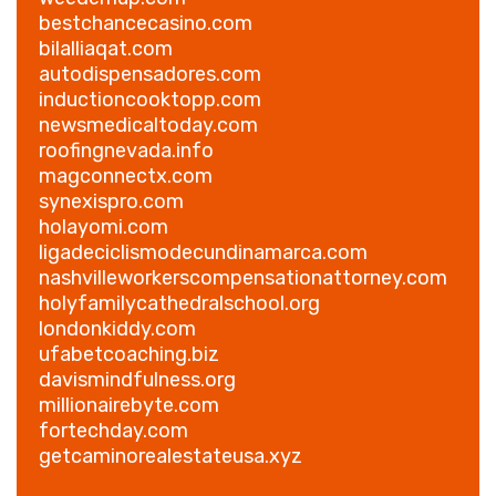
bestchancecasino.com
bilalliaqat.com
autodispensadores.com
inductioncooktopp.com
newsmedicaltoday.com
roofingnevada.info
magconnectx.com
synexispro.com
holayomi.com
ligadeciclismodecundinamarca.com
nashvilleworkerscompensationattorney.com
holyfamilycathedralschool.org
londonkiddy.com
ufabetcoaching.biz
davismindfulness.org
millionairebyte.com
fortechday.com
getcaminorealestateusa.xyz