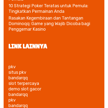
10 Strategi Poker Teratas untuk Pemula:
Tingkatkan Permainan Anda
Rasakan Kegembiraan dan Tantangan
Dominoqq: Game yang Wajib Dicoba bagi
Penggemar Kasino
LINK LAINNYA
pkv
situs pkv
bandarqq
slot terpercaya
demo slot gacor
bandarqq
pkv
bandarqq