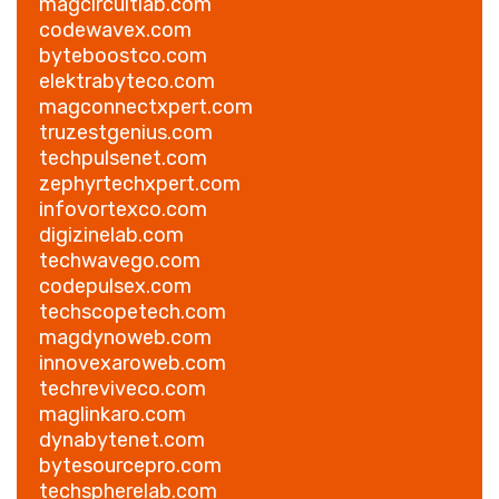
magcircuitlab.com
codewavex.com
byteboostco.com
elektrabyteco.com
magconnectxpert.com
truzestgenius.com
techpulsenet.com
zephyrtechxpert.com
infovortexco.com
digizinelab.com
techwavego.com
codepulsex.com
techscopetech.com
magdynoweb.com
innovexaroweb.com
techreviveco.com
maglinkaro.com
dynabytenet.com
bytesourcepro.com
techspherelab.com