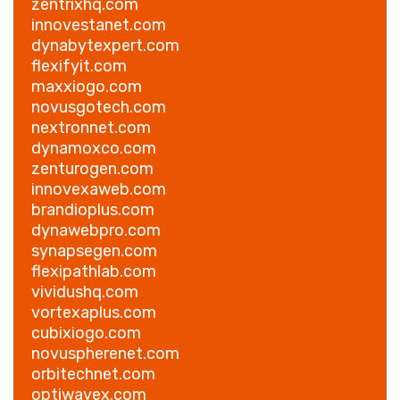
zentrixhq.com
innovestanet.com
dynabytexpert.com
flexifyit.com
maxxiogo.com
novusgotech.com
nextronnet.com
dynamoxco.com
zenturogen.com
innovexaweb.com
brandioplus.com
dynawebpro.com
synapsegen.com
flexipathlab.com
vividushq.com
vortexaplus.com
cubixiogo.com
novuspherenet.com
orbitechnet.com
optiwavex.com