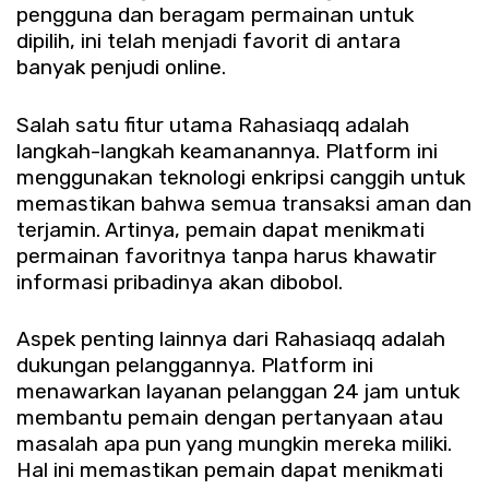
pengguna dan beragam permainan untuk
dipilih, ini telah menjadi favorit di antara
banyak penjudi online.
Salah satu fitur utama Rahasiaqq adalah
langkah-langkah keamanannya. Platform ini
menggunakan teknologi enkripsi canggih untuk
memastikan bahwa semua transaksi aman dan
terjamin. Artinya, pemain dapat menikmati
permainan favoritnya tanpa harus khawatir
informasi pribadinya akan dibobol.
Aspek penting lainnya dari Rahasiaqq adalah
dukungan pelanggannya. Platform ini
menawarkan layanan pelanggan 24 jam untuk
membantu pemain dengan pertanyaan atau
masalah apa pun yang mungkin mereka miliki.
Hal ini memastikan pemain dapat menikmati