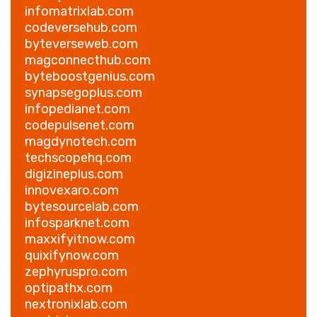
infomatrixlab.com
codeversehub.com
byteverseweb.com
magconnecthub.com
byteboostgenius.com
synapsegoplus.com
infopedianet.com
codepulsenet.com
magdynotech.com
techscopehq.com
digizineplus.com
innovexaro.com
bytesourcelab.com
infosparknet.com
maxxifyitnow.com
quixifynow.com
zephyruspro.com
optipathx.com
nextronixlab.com