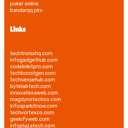
poker online
bandarqq pkv
Links
techtronixhq.com
infogadgethub.com
codelinkitpro.com
techboostgen.com
techsensehub.com
bytelabtech.com
innovatexaweb.com
magdynotechco.com
infosparkitnow.com
techvortexco.com
geekifyweb.com
infoplazatech.com