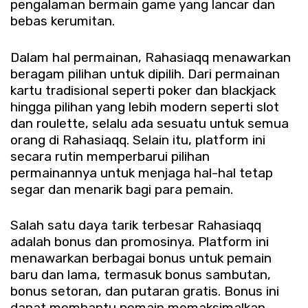
pengalaman bermain game yang lancar dan
bebas kerumitan.
Dalam hal permainan, Rahasiaqq menawarkan
beragam pilihan untuk dipilih. Dari permainan
kartu tradisional seperti poker dan blackjack
hingga pilihan yang lebih modern seperti slot
dan roulette, selalu ada sesuatu untuk semua
orang di Rahasiaqq. Selain itu, platform ini
secara rutin memperbarui pilihan
permainannya untuk menjaga hal-hal tetap
segar dan menarik bagi para pemain.
Salah satu daya tarik terbesar Rahasiaqq
adalah bonus dan promosinya. Platform ini
menawarkan berbagai bonus untuk pemain
baru dan lama, termasuk bonus sambutan,
bonus setoran, dan putaran gratis. Bonus ini
dapat membantu pemain memaksimalkan