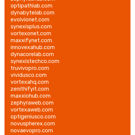
optipathlab.com
dynabytelab.com
evolvionet.com
synexisplus.com
vortexonet.com
maxxifynet.com
innovexahub.com
dynacorelab.com
synexistechco.com
truvivopro.com
vividusco.com
vortexahq.com
zenithifyit.com
maxxiohub.com
zephyraweb.com
vortexaweb.com
optigeniusco.com
novuspherex.com
novaevopro.com