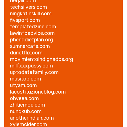
deqair.com
techsilvers.com
ningkatinskill.com
fivsport.com
templatedzine.com
lawinfoadvice.com
phenqdietplan.org
sumnercafe.com
dunetflix.com
movimientoindignados.org
milfxxxpussy.com
uptodatefamily.com
musitop.com
utyam.com
lacostituzioneblog.com
ohyeea.com
zhitiemoe.com
nungkub.com
anotherindian.com
xylemcider.com