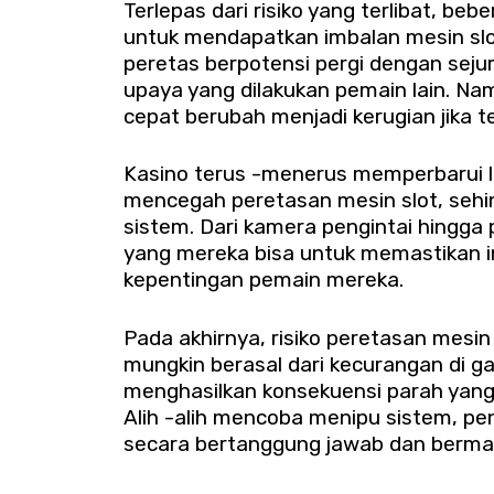
Terlepas dari risiko yang terlibat, 
untuk mendapatkan imbalan mesin slo
peretas berpotensi pergi dengan sej
upaya yang dilakukan pemain lain. Na
cepat berubah menjadi kerugian jika 
Kasino terus -menerus memperbarui 
mencegah peretasan mesin slot, sehin
sistem. Dari kamera pengintai hingga
yang mereka bisa untuk memastikan i
kepentingan pemain mereka.
Pada akhirnya, risiko peretasan mesin
mungkin berasal dari kecurangan di ga
menghasilkan konsekuensi parah yang 
Alih -alih mencoba menipu sistem, pe
secara bertanggung jawab dan berma