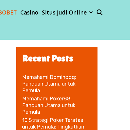
Search
BOBET
Casino
Situs Judi Online
Recent Posts
Memahami Dominoqq:
Panduan Utama untuk
Pemula
Memahami Poker88:
Panduan Utama untuk
Pemula
10 Strategi Poker Teratas
untuk Pemula: Tingkatkan