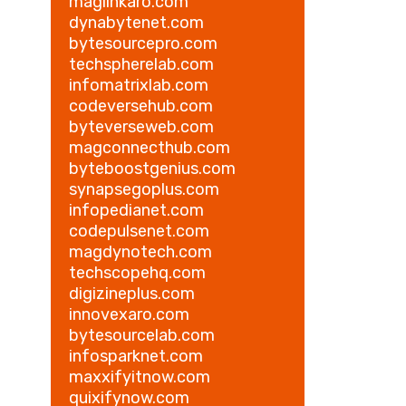
maglinkaro.com
dynabytenet.com
bytesourcepro.com
techspherelab.com
infomatrixlab.com
codeversehub.com
byteverseweb.com
magconnecthub.com
byteboostgenius.com
synapsegoplus.com
infopedianet.com
codepulsenet.com
magdynotech.com
techscopehq.com
digizineplus.com
innovexaro.com
bytesourcelab.com
infosparknet.com
maxxifyitnow.com
quixifynow.com