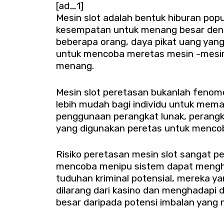
[ad_1]
Mesin slot adalah bentuk hiburan popu
kesempatan untuk menang besar deng
beberapa orang, daya pikat uang ya
untuk mencoba meretas mesin -mesin
menang.
Mesin slot peretasan bukanlah fenome
lebih mudah bagi individu untuk meman
penggunaan perangkat lunak, perangk
yang digunakan peretas untuk menco
Risiko peretasan mesin slot sangat p
mencoba menipu sistem dapat mengha
tuduhan kriminal potensial, mereka y
dilarang dari kasino dan menghadapi 
besar daripada potensi imbalan yang 