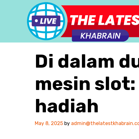
Skip
to
content
Di dalam d
mesin slot:
hadiah
May 8, 2025
by
admin@thelatestkhabrain.