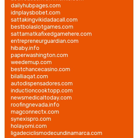
dailyhubpages.com
idnplaysbobet.com
sattakingvikidadacall.com
bestbolaslotgames.com
sattamatkafixedgamehere.com
entrepreneurguardian.com
hibaby.info
paperwashington.com
weedemup.com
bestchancecasino.com
bilalliaqat.com
autodispensadores.com
inductioncooktopp.com
newsmedicaltoday.com
roofingnevada.info
magconnectx.com
synexispro.com
holayomi.com
ligadeciclismodecundinamarca.com