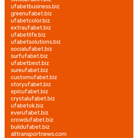
ufabetbusiness.biz
greenufabet.biz
ufabetcolor.biz
extraufabet.biz
ufabetlife.biz
ufabetsolutions.biz
socialufabet.biz
surfufabet.biz
ufabetbest.biz
sureufabet.biz
customufabet.biz
storyufabet.biz
epicufabet.biz
crystalufabet.biz
ufabetok.biz
everufabet.biz
crowdufabet.biz
buildufabet.biz
alltransportnews.com