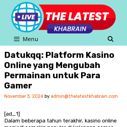
Skip
to
content
Menu
Sea
Datukqq: Platform Kasino
Online yang Mengubah
Permainan untuk Para
Gamer
November 5, 2024
by
admin@thelatestkhabrain.com
[ad_1]
Dalam beberapa tahun terakhir, kasino online