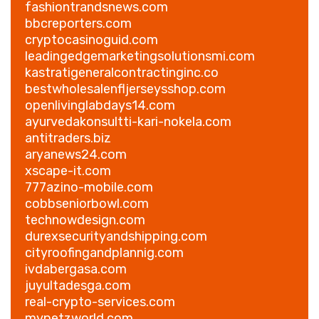
fashiontrandsnews.com
bbcreporters.com
cryptocasinoguid.com
leadingedgemarketingsolutionsmi.com
kastratigeneralcontractinginc.co
bestwholesalenfljerseysshop.com
openlivinglabdays14.com
ayurvedakonsultti-kari-nokela.com
antitraders.biz
aryanews24.com
xscape-it.com
777azino-mobile.com
cobbseniorbowl.com
technowdesign.com
durexsecurityandshipping.com
cityroofingandplannig.com
ivdabergasa.com
juyultadesga.com
real-crypto-services.com
mypetzworld.com