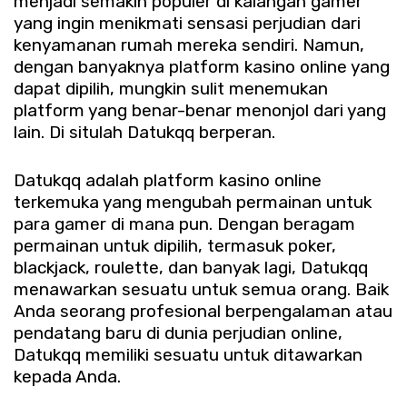
menjadi semakin populer di kalangan gamer
yang ingin menikmati sensasi perjudian dari
kenyamanan rumah mereka sendiri. Namun,
dengan banyaknya platform kasino online yang
dapat dipilih, mungkin sulit menemukan
platform yang benar-benar menonjol dari yang
lain. Di situlah Datukqq berperan.
Datukqq adalah platform kasino online
terkemuka yang mengubah permainan untuk
para gamer di mana pun. Dengan beragam
permainan untuk dipilih, termasuk poker,
blackjack, roulette, dan banyak lagi, Datukqq
menawarkan sesuatu untuk semua orang. Baik
Anda seorang profesional berpengalaman atau
pendatang baru di dunia perjudian online,
Datukqq memiliki sesuatu untuk ditawarkan
kepada Anda.