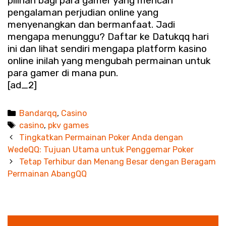
pilihan bagi para gamer yang mencari
pengalaman perjudian online yang
menyenangkan dan bermanfaat. Jadi
mengapa menunggu? Daftar ke Datukqq hari
ini dan lihat sendiri mengapa platform kasino
online inilah yang mengubah permainan untuk
para gamer di mana pun.
[ad_2]
Categories
Bandarqq
,
Casino
Tags
casino
,
pkv games
Post
Tingkatkan Permainan Poker Anda dengan
navigation
WedeQQ: Tujuan Utama untuk Penggemar Poker
Tetap Terhibur dan Menang Besar dengan Beragam
Permainan AbangQQ