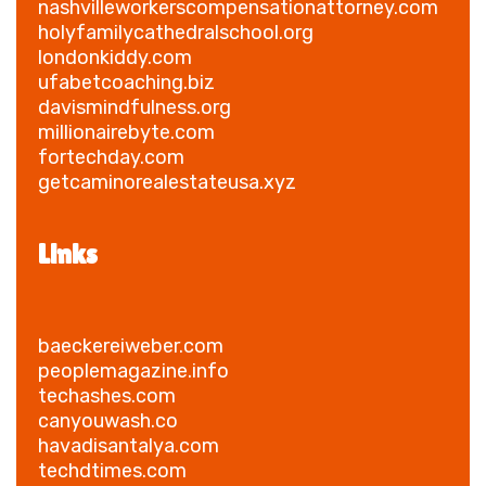
nashvilleworkerscompensationattorney.com
holyfamilycathedralschool.org
londonkiddy.com
ufabetcoaching.biz
davismindfulness.org
millionairebyte.com
fortechday.com
getcaminorealestateusa.xyz
Links
baeckereiweber.com
peoplemagazine.info
techashes.com
canyouwash.co
havadisantalya.com
techdtimes.com