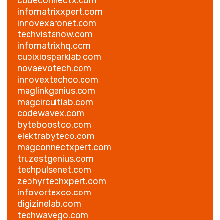
codeconnectx.com
infomatrixxpert.com
innovexaronet.com
techvistanow.com
infomatrixhq.com
cubixiosparklab.com
novaevotech.com
innovextechco.com
maglinkgenius.com
magcircuitlab.com
codewavex.com
byteboostco.com
elektrabyteco.com
magconnectxpert.com
truzestgenius.com
techpulsenet.com
zephyrtechxpert.com
infovortexco.com
digizinelab.com
techwavego.com