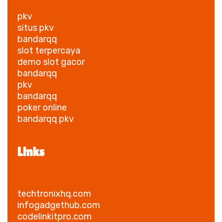
pkv
situs pkv
bandarqq
slot terpercaya
demo slot gacor
bandarqq
pkv
bandarqq
poker online
bandarqq pkv
Links
techtronixhq.com
infogadgethub.com
codelinkitpro.com