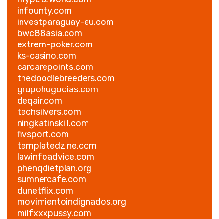
infounty.com
investparaguay-eu.com
bwc88asia.com
extrem-poker.com
ks-casino.com
carcarepoints.com
thedoodlebreeders.com
grupohugodias.com
deqair.com
techsilvers.com
ningkatinskill.com
fivsport.com
templatedzine.com
lawinfoadvice.com
phenqdietplan.org
sumnercafe.com
dunetflix.com
movimientoindignados.org
milfxxxpussy.com