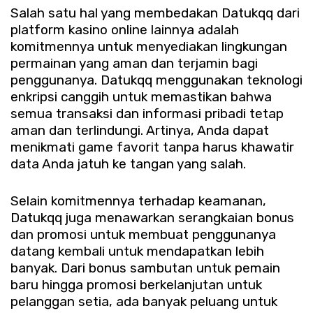
Salah satu hal yang membedakan Datukqq dari
platform kasino online lainnya adalah
komitmennya untuk menyediakan lingkungan
permainan yang aman dan terjamin bagi
penggunanya. Datukqq menggunakan teknologi
enkripsi canggih untuk memastikan bahwa
semua transaksi dan informasi pribadi tetap
aman dan terlindungi. Artinya, Anda dapat
menikmati game favorit tanpa harus khawatir
data Anda jatuh ke tangan yang salah.
Selain komitmennya terhadap keamanan,
Datukqq juga menawarkan serangkaian bonus
dan promosi untuk membuat penggunanya
datang kembali untuk mendapatkan lebih
banyak. Dari bonus sambutan untuk pemain
baru hingga promosi berkelanjutan untuk
pelanggan setia, ada banyak peluang untuk