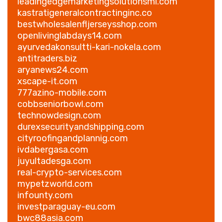
leadingedgemarketingsolutionsmi.com
kastratigeneralcontractinginc.co
bestwholesalenfljerseysshop.com
openlivinglabdays14.com
ayurvedakonsultti-kari-nokela.com
antitraders.biz
aryanews24.com
xscape-it.com
777azino-mobile.com
cobbseniorbowl.com
technowdesign.com
durexsecurityandshipping.com
cityroofingandplannig.com
ivdabergasa.com
juyultadesga.com
real-crypto-services.com
mypetzworld.com
infounty.com
investparaguay-eu.com
bwc88asia.com