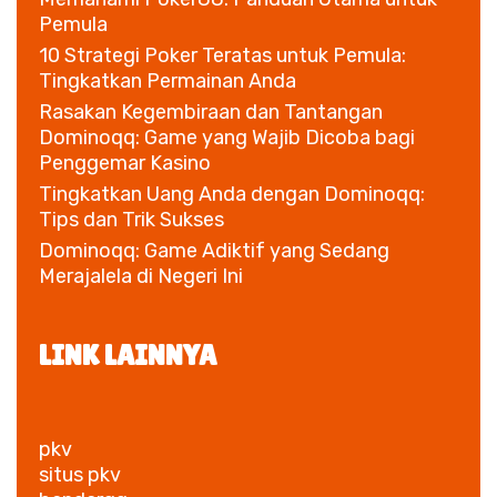
Pemula
10 Strategi Poker Teratas untuk Pemula:
Tingkatkan Permainan Anda
Rasakan Kegembiraan dan Tantangan
Dominoqq: Game yang Wajib Dicoba bagi
Penggemar Kasino
Tingkatkan Uang Anda dengan Dominoqq:
Tips dan Trik Sukses
Dominoqq: Game Adiktif yang Sedang
Merajalela di Negeri Ini
LINK LAINNYA
pkv
situs pkv