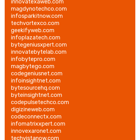
innovatexaweb.com
magdynotechco.com
infosparkitnow.com
techvortexco.com
geekifyweb.com
infoplazatech.com
bytegeniusxpert.com
innovatebytelab.com
infobytepro.com
magbytego.com
codegeniusnet.com
infoinsightnet.com
bytesourcehq.com
byteinsightnet.com
codepulsetechco.com
digizineweb.com
codeconnectx.com
infomatrixxpert.com
innovexaronet.com
techvistanow.com