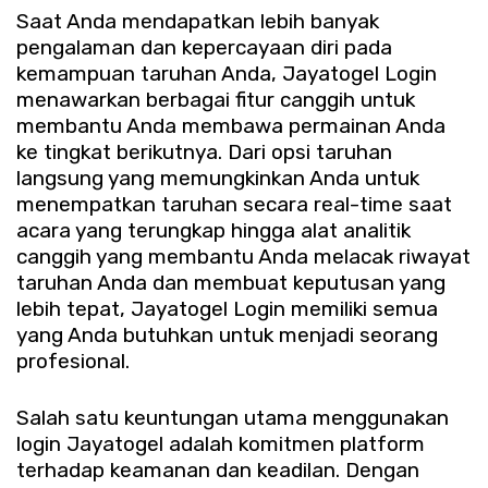
Saat Anda mendapatkan lebih banyak
pengalaman dan kepercayaan diri pada
kemampuan taruhan Anda, Jayatogel Login
menawarkan berbagai fitur canggih untuk
membantu Anda membawa permainan Anda
ke tingkat berikutnya. Dari opsi taruhan
langsung yang memungkinkan Anda untuk
menempatkan taruhan secara real-time saat
acara yang terungkap hingga alat analitik
canggih yang membantu Anda melacak riwayat
taruhan Anda dan membuat keputusan yang
lebih tepat, Jayatogel Login memiliki semua
yang Anda butuhkan untuk menjadi seorang
profesional.
Salah satu keuntungan utama menggunakan
login Jayatogel adalah komitmen platform
terhadap keamanan dan keadilan. Dengan