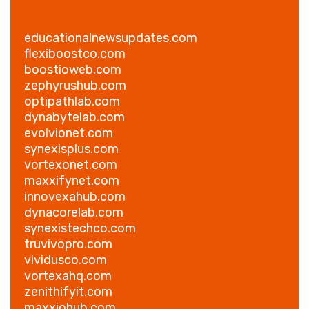
educationalnewsupdates.com
flexiboostco.com
boostioweb.com
zephyrushub.com
optipathlab.com
dynabytelab.com
evolvionet.com
synexisplus.com
vortexonet.com
maxxifynet.com
innovexahub.com
dynacorelab.com
synexistechco.com
truvivopro.com
vividusco.com
vortexahq.com
zenithifyit.com
maxxiohub.com