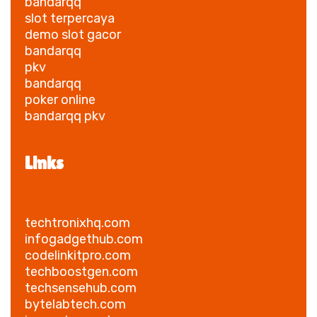
bandarqq
slot terpercaya
demo slot gacor
bandarqq
pkv
bandarqq
poker online
bandarqq pkv
Links
techtronixhq.com
infogadgethub.com
codelinkitpro.com
techboostgen.com
techsensehub.com
bytelabtech.com