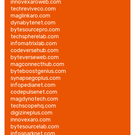
innovexaroweb.com
techreviveco.com
maglinkaro.com
dynabytenet.com
bytesourcepro.com
techspherelab.com
infomatrixlab.com
codeversehub.com
byteverseweb.com
magconnecthub.com
byteboostgenius.com
synapsegoplus.com
infopedianet.com
codepulsenet.com
magdynotech.com
techscopehq.com
digizineplus.com
innovexaro.com
bytesourcelab.com
infosparknet.com