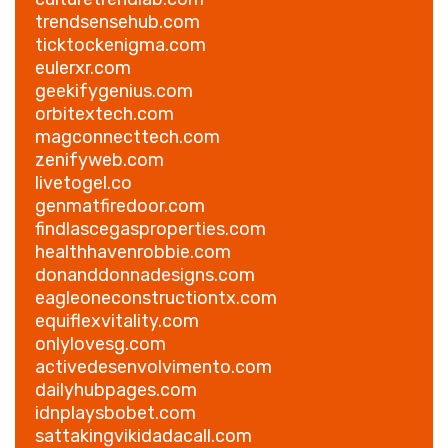
trendsensehub.com
ticktockenigma.com
eulerxr.com
geekifygenius.com
orbitextech.com
magconnecttech.com
zenifyweb.com
livetogel.co
genmatfiredoor.com
findlascegasproperties.com
healthhavenrobbie.com
donanddonnadesigns.com
eagleoneconstructiontx.com
equiflexvitality.com
onlylovesg.com
activedesenvolvimento.com
dailyhubpages.com
idnplaysbobet.com
sattakingvikidadacall.com