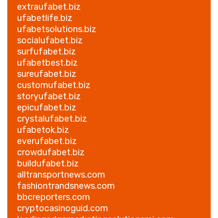
extraufabet.biz
ufabetlife.biz
ufabetsolutions.biz
socialufabet.biz
surfufabet.biz
ufabetbest.biz
sureufabet.biz
customufabet.biz
storyufabet.biz
epicufabet.biz
crystalufabet.biz
ufabetok.biz
everufabet.biz
crowdufabet.biz
buildufabet.biz
alltransportnews.com
fashiontrandsnews.com
bbcreporters.com
cryptocasinoguid.com