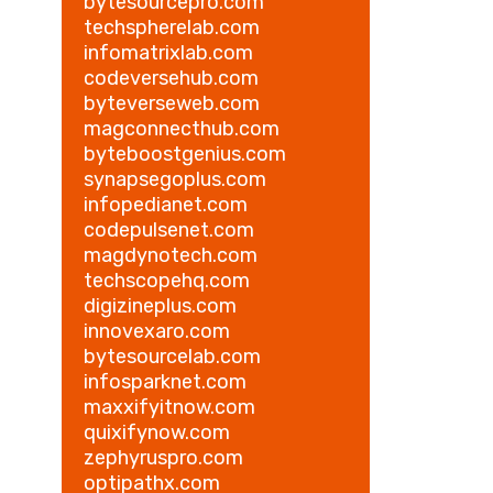
bytesourcepro.com
techspherelab.com
infomatrixlab.com
codeversehub.com
byteverseweb.com
magconnecthub.com
byteboostgenius.com
synapsegoplus.com
infopedianet.com
codepulsenet.com
magdynotech.com
techscopehq.com
digizineplus.com
innovexaro.com
bytesourcelab.com
infosparknet.com
maxxifyitnow.com
quixifynow.com
zephyruspro.com
optipathx.com