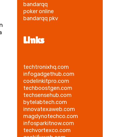
bandarqq
poker online
bandarqq pkv
n
a
Links
techtronixhq.com
infogadgethub.com
codelinkitpro.com
techboostgen.com
techsensehub.com
bytelabtech.com
innovatexaweb.com
magdynotechco.com
infosparkitnow.com
techvortexco.com