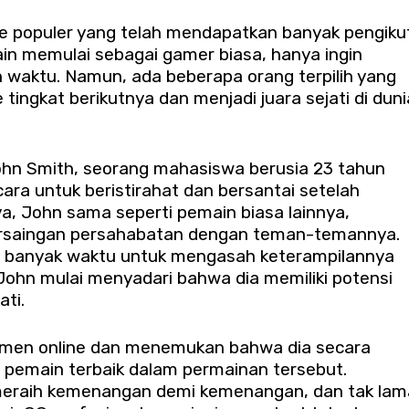
ne populer yang telah mendapatkan banyak pengiku
n memulai sebagai gamer biasa, hanya ingin
waktu. Namun, ada beberapa orang terpilih yang
ingkat berikutnya dan menjadi juara sejati di duni
ohn Smith, seorang mahasiswa berusia 23 tahun
ara untuk beristirahat dan bersantai setelah
ya, John sama seperti pemain biasa lainnya,
ersaingan persahabatan dengan teman-temannya.
h banyak waktu untuk mengasah keterampilannya
John mulai menyadari bahwa dia memiliki potensi
ati.
namen online dan menemukan bahwa dia secara
pemain terbaik dalam permainan tersebut.
 meraih kemenangan demi kemenangan, dan tak lam