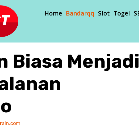
Home
Bandarqq
Slot
Togel
S
n Biasa Menjad
jalanan
ro
rain.com