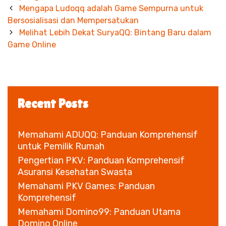
Post
Mengapa Ludoqq adalah Game Sempurna untuk
navigation
Bersosialisasi dan Mempersatukan
Melihat Lebih Dekat SuryaQQ: Bintang Baru dalam
Game Online
Recent Posts
Memahami ADUQQ: Panduan Komprehensif
untuk Pemilik Rumah
Pengertian PKV: Panduan Komprehensif
Asuransi Kesehatan Swasta
Memahami PKV Games: Panduan
Komprehensif
Memahami Domino99: Panduan Utama
Domino Online