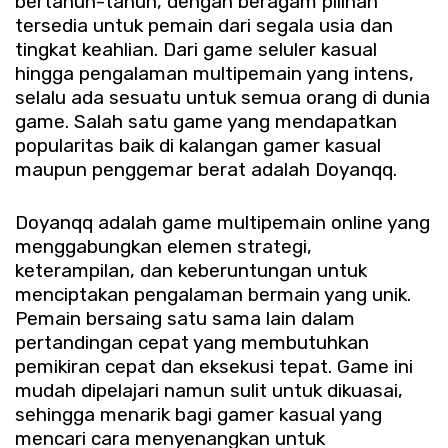
bertahun-tahun, dengan beragam pilihan
tersedia untuk pemain dari segala usia dan
tingkat keahlian. Dari game seluler kasual
hingga pengalaman multipemain yang intens,
selalu ada sesuatu untuk semua orang di dunia
game. Salah satu game yang mendapatkan
popularitas baik di kalangan gamer kasual
maupun penggemar berat adalah Doyanqq.
Doyanqq adalah game multipemain online yang
menggabungkan elemen strategi,
keterampilan, dan keberuntungan untuk
menciptakan pengalaman bermain yang unik.
Pemain bersaing satu sama lain dalam
pertandingan cepat yang membutuhkan
pemikiran cepat dan eksekusi tepat. Game ini
mudah dipelajari namun sulit untuk dikuasai,
sehingga menarik bagi gamer kasual yang
mencari cara menyenangkan untuk