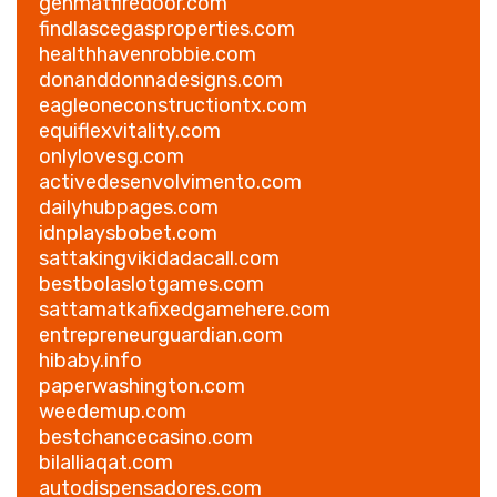
genmatfiredoor.com
findlascegasproperties.com
healthhavenrobbie.com
donanddonnadesigns.com
eagleoneconstructiontx.com
equiflexvitality.com
onlylovesg.com
activedesenvolvimento.com
dailyhubpages.com
idnplaysbobet.com
sattakingvikidadacall.com
bestbolaslotgames.com
sattamatkafixedgamehere.com
entrepreneurguardian.com
hibaby.info
paperwashington.com
weedemup.com
bestchancecasino.com
bilalliaqat.com
autodispensadores.com