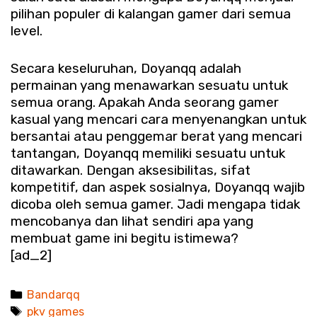
pilihan populer di kalangan gamer dari semua
level.
Secara keseluruhan, Doyanqq adalah
permainan yang menawarkan sesuatu untuk
semua orang. Apakah Anda seorang gamer
kasual yang mencari cara menyenangkan untuk
bersantai atau penggemar berat yang mencari
tantangan, Doyanqq memiliki sesuatu untuk
ditawarkan. Dengan aksesibilitas, sifat
kompetitif, dan aspek sosialnya, Doyanqq wajib
dicoba oleh semua gamer. Jadi mengapa tidak
mencobanya dan lihat sendiri apa yang
membuat game ini begitu istimewa?
[ad_2]
Categories
Bandarqq
Tags
pkv games