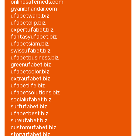
onlinesafemeds.com
gyanibhandar.com
ufabetwarp.biz
ufabetclip.biz
expertufabet.biz
fantasyufabet.biz
ufabetsiam.biz
swissufabet.biz
ufabetbusiness.biz
greenufabet.biz
ufabetcolor.biz
extraufabet.biz
ufabetlife.biz
ufabetsolutions.biz
socialufabet.biz
surfufabet.biz
ufabetbest.biz
sureufabet.biz
customufabet.biz
storyufabet.biz