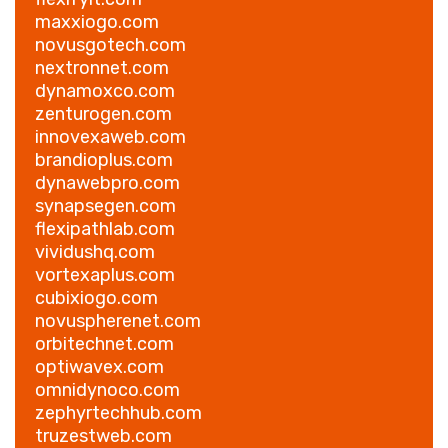
maxxiogo.com
novusgotech.com
nextronnet.com
dynamoxco.com
zenturogen.com
innovexaweb.com
brandioplus.com
dynawebpro.com
synapsegen.com
flexipathlab.com
vividushq.com
vortexaplus.com
cubixiogo.com
novuspherenet.com
orbitechnet.com
optiwavex.com
omnidynoco.com
zephyrtechhub.com
truzestweb.com