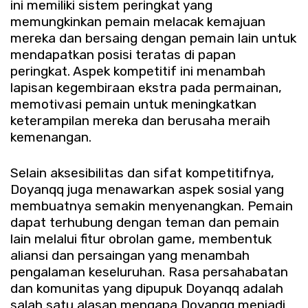
ini memiliki sistem peringkat yang
memungkinkan pemain melacak kemajuan
mereka dan bersaing dengan pemain lain untuk
mendapatkan posisi teratas di papan
peringkat. Aspek kompetitif ini menambah
lapisan kegembiraan ekstra pada permainan,
memotivasi pemain untuk meningkatkan
keterampilan mereka dan berusaha meraih
kemenangan.
Selain aksesibilitas dan sifat kompetitifnya,
Doyanqq juga menawarkan aspek sosial yang
membuatnya semakin menyenangkan. Pemain
dapat terhubung dengan teman dan pemain
lain melalui fitur obrolan game, membentuk
aliansi dan persaingan yang menambah
pengalaman keseluruhan. Rasa persahabatan
dan komunitas yang dipupuk Doyanqq adalah
salah satu alasan mengapa Doyanqq menjadi