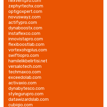
nexventpro.com
zephyrtechx.com
optigoxpert.com
novuswayz.com
actifypro.com
dynaboostx.com
instaflexco.com
innovistapro.com
flexiboostlab.com
vortexohqplus.com
swiftiopro.com
hamilelikbelirtisi.net
versalotech.com
techmaxco.com
exceedolab.com
activaxio.com
dynabytesco.com
stylegurupro.com
datawizardslab.com
cubiqio.com