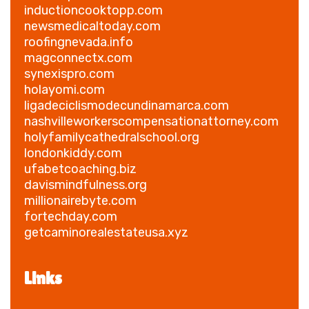
inductioncooktopp.com
newsmedicaltoday.com
roofingnevada.info
magconnectx.com
synexispro.com
holayomi.com
ligadeciclismodecundinamarca.com
nashvilleworkerscompensationattorney.com
holyfamilycathedralschool.org
londonkiddy.com
ufabetcoaching.biz
davismindfulness.org
millionairebyte.com
fortechday.com
getcaminorealestateusa.xyz
Links