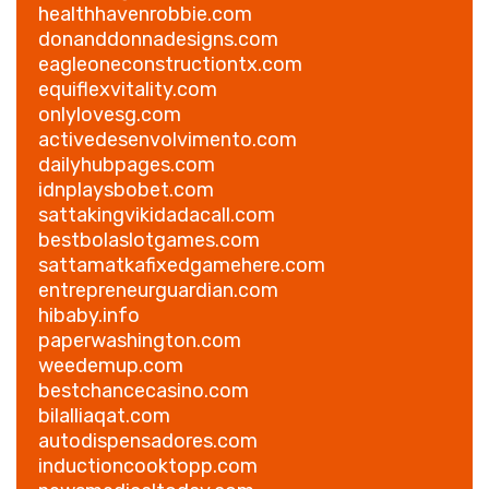
healthhavenrobbie.com
donanddonnadesigns.com
eagleoneconstructiontx.com
equiflexvitality.com
onlylovesg.com
activedesenvolvimento.com
dailyhubpages.com
idnplaysbobet.com
sattakingvikidadacall.com
bestbolaslotgames.com
sattamatkafixedgamehere.com
entrepreneurguardian.com
hibaby.info
paperwashington.com
weedemup.com
bestchancecasino.com
bilalliaqat.com
autodispensadores.com
inductioncooktopp.com