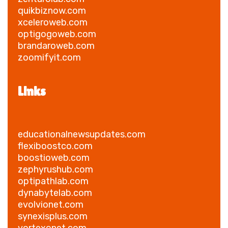
quikbiznow.com
xceleroweb.com
optigogoweb.com
brandaroweb.com
zoomifyit.com
Links
educationalnewsupdates.com
flexiboostco.com
boostioweb.com
zephyrushub.com
optipathlab.com
dynabytelab.com
evolvionet.com
synexisplus.com
vortexonet.com