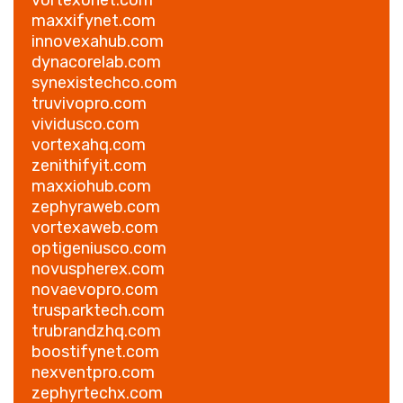
maxxifynet.com
innovexahub.com
dynacorelab.com
synexistechco.com
truvivopro.com
vividusco.com
vortexahq.com
zenithifyit.com
maxxiohub.com
zephyraweb.com
vortexaweb.com
optigeniusco.com
novuspherex.com
novaevopro.com
trusparktech.com
trubrandzhq.com
boostifynet.com
nexventpro.com
zephyrtechx.com