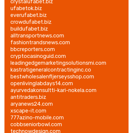
crystalufabet.biz
ufabetok.biz
everufabet.biz
crowdufabet.biz
buildufabet.biz
alltransportnews.com
fashiontrandsnews.com
bbcreporters.com
cryptocasinoguid.com
leadingedgemarketingsolutionsmi.com
kastratigeneralcontractinginc.co
bestwholesalenfljerseysshop.com
openlivinglabdays14.com
ayurvedakonsultti-kari-nokela.com
antitraders.biz
aryanews24.com
xscape-it.com
777azino-mobile.com
cobbseniorbowl.com
technowdesign.com