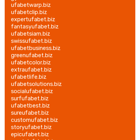
ufabetwarp.biz
ufabetclip.biz
expertufabet.biz
fantasyufabet.biz
ufabetsiam.biz
swissufabet.biz
ufabetbusiness.biz
greenufabet.biz
ufabetcolor.biz
extraufabet.biz
ufabetlife.biz
ufabetsolutions.biz
socialufabet.biz
surfufabet.biz
ufabetbest.biz
sureufabet.biz
customufabet.biz
storyufabet.biz
epicufabet.biz