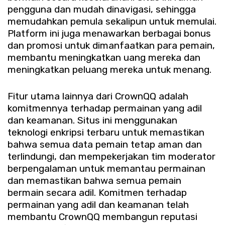
pengguna dan mudah dinavigasi, sehingga
memudahkan pemula sekalipun untuk memulai.
Platform ini juga menawarkan berbagai bonus
dan promosi untuk dimanfaatkan para pemain,
membantu meningkatkan uang mereka dan
meningkatkan peluang mereka untuk menang.
Fitur utama lainnya dari CrownQQ adalah
komitmennya terhadap permainan yang adil
dan keamanan. Situs ini menggunakan
teknologi enkripsi terbaru untuk memastikan
bahwa semua data pemain tetap aman dan
terlindungi, dan mempekerjakan tim moderator
berpengalaman untuk memantau permainan
dan memastikan bahwa semua pemain
bermain secara adil. Komitmen terhadap
permainan yang adil dan keamanan telah
membantu CrownQQ membangun reputasi