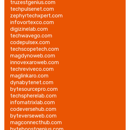
truzestgenius.com
techpulsenet.com
zephyrtechxpert.com
infovortexco.com
digizinelab.com
techwavego.com
codepulsex.com
techscopetech.com
magdynoweb.com
innovexaroweb.com
techreviveco.com
maglinkaro.com
dynabytenet.com
bytesourcepro.com
techspherelab.com
infomatrixlab.com
codeversehub.com
byteverseweb.com
magconnecthub.com
byteboostgenius.com