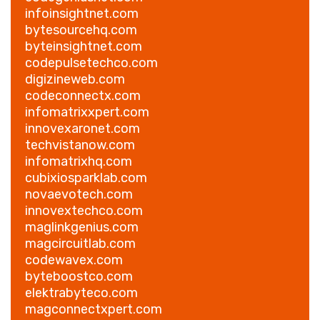
infoinsightnet.com
bytesourcehq.com
byteinsightnet.com
codepulsetechco.com
digizineweb.com
codeconnectx.com
infomatrixxpert.com
innovexaronet.com
techvistanow.com
infomatrixhq.com
cubixiosparklab.com
novaevotech.com
innovextechco.com
maglinkgenius.com
magcircuitlab.com
codewavex.com
byteboostco.com
elektrabyteco.com
magconnectxpert.com