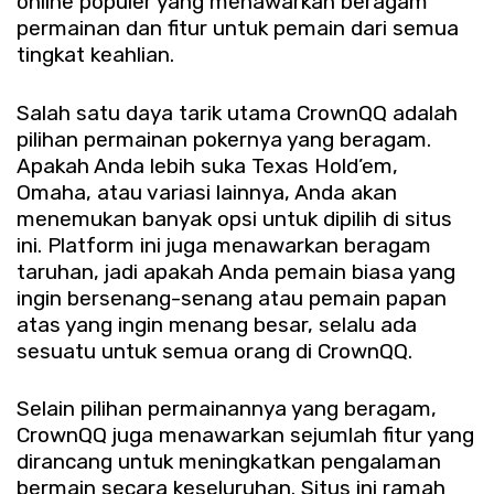
online populer yang menawarkan beragam
permainan dan fitur untuk pemain dari semua
tingkat keahlian.
Salah satu daya tarik utama CrownQQ adalah
pilihan permainan pokernya yang beragam.
Apakah Anda lebih suka Texas Hold’em,
Omaha, atau variasi lainnya, Anda akan
menemukan banyak opsi untuk dipilih di situs
ini. Platform ini juga menawarkan beragam
taruhan, jadi apakah Anda pemain biasa yang
ingin bersenang-senang atau pemain papan
atas yang ingin menang besar, selalu ada
sesuatu untuk semua orang di CrownQQ.
Selain pilihan permainannya yang beragam,
CrownQQ juga menawarkan sejumlah fitur yang
dirancang untuk meningkatkan pengalaman
bermain secara keseluruhan. Situs ini ramah