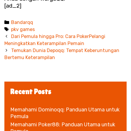
[ad_2]
Categories
Bandarqq
Tags
pkv games
Post
Dari Pemula hingga Pro: Cara PokerPelangi
navigation
Meningkatkan Keterampilan Pemain
Temukan Dunia Depoqq: Tempat Keberuntungan
Bertemu Keterampilan
Recent Posts
Memahami Dominoqq: Panduan Utama untuk
Pemula
Memahami Poker88: Panduan Utama untuk