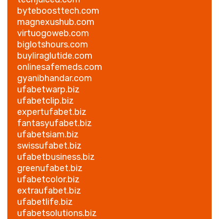
byteboosttech.com
magnexushub.com
virtuogoweb.com
biglotshours.com
buyliraglutide.com
onlinesafemeds.com
gyanibhandar.com
ufabetwarp.biz
ufabetclip.biz
expertufabet.biz
fantasyufabet.biz
ufabetsiam.biz
swissufabet.biz
ufabetbusiness.biz
greenufabet.biz
ufabetcolor.biz
extraufabet.biz
ufabetlife.biz
ufabetsolutions.biz