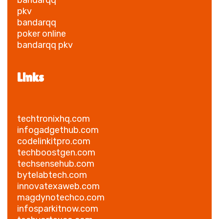
pkv
bandarqq
poker online
bandarqq pkv
Links
techtronixhq.com
infogadgethub.com
codelinkitpro.com
techboostgen.com
techsensehub.com
bytelabtech.com
innovatexaweb.com
magdynotechco.com
infosparkitnow.com