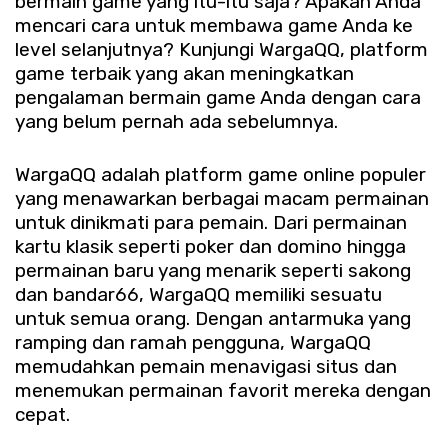
bermain game yang itu-itu saja? Apakah Anda
mencari cara untuk membawa game Anda ke
level selanjutnya? Kunjungi WargaQQ, platform
game terbaik yang akan meningkatkan
pengalaman bermain game Anda dengan cara
yang belum pernah ada sebelumnya.
WargaQQ adalah platform game online populer
yang menawarkan berbagai macam permainan
untuk dinikmati para pemain. Dari permainan
kartu klasik seperti poker dan domino hingga
permainan baru yang menarik seperti sakong
dan bandar66, WargaQQ memiliki sesuatu
untuk semua orang. Dengan antarmuka yang
ramping dan ramah pengguna, WargaQQ
memudahkan pemain menavigasi situs dan
menemukan permainan favorit mereka dengan
cepat.