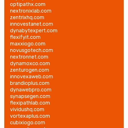
optipathx.com
nextronixlab.com
zentrixhq.com
innovestanet.com
dynabytexpert.com
flexifyit.com
maxxiogo.com
novusgotech.com
nextronnet.com
dynamoxco.com
zenturogen.com
innovexaweb.com
brandioplus.com
dynawebpro.com
synapsegen.com
flexipathlab.com
vividushq.com
vortexaplus.com
cubixiogo.com