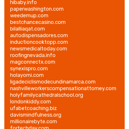
hibaby.info
paperwashington.com
weedemup.com
bestchancecasino.com
bilalliaqat.com
autodispensadores.com
inductioncooktopp.com
newsmedicaltoday.com
roofingnevada.info
magconnectx.com
synexispro.com
holayomi.com
ligadeciclismodecundinamarca.com
nashvilleworkerscompensationattorney.com
holyfamilycathedralschool.org
londonkiddy.com
ufabetcoaching.biz
davismindfulness.org
millionairebyte.com
fortechday.com