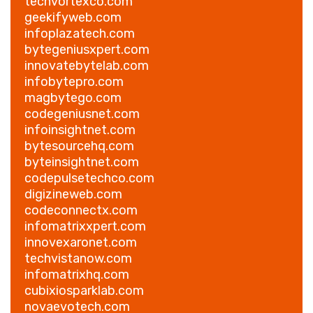
techvortexco.com
geekifyweb.com
infoplazatech.com
bytegeniusxpert.com
innovatebytelab.com
infobytepro.com
magbytego.com
codegeniusnet.com
infoinsightnet.com
bytesourcehq.com
byteinsightnet.com
codepulsetechco.com
digizineweb.com
codeconnectx.com
infomatrixxpert.com
innovexaronet.com
techvistanow.com
infomatrixhq.com
cubixiosparklab.com
novaevotech.com