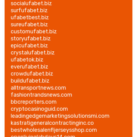
socialufabet.biz
surfufabet.biz
ufabetbest.biz
sureufabet.biz
customufabet.biz
storyufabet.biz
epicufabet.biz
crystalufabet.biz
ufabetok.biz
everufabet.biz
crowdufabet.biz
buildufabet.biz
alltransportnews.com
fashiontrandsnews.com
bbcreporters.com
cryptocasinoguid.com
leadingedgemarketingsolutionsmi.com
kastratigeneralcontractinginc.co
bestwholesalenfljerseysshop.com
openlivinglabdays14.com