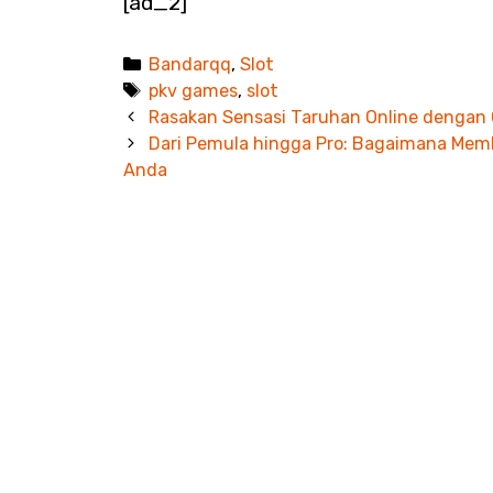
[ad_2]
Categories
Bandarqq
,
Slot
Tags
pkv games
,
slot
Post
Rasakan Sensasi Taruhan Online dengan
navigation
Dari Pemula hingga Pro: Bagaimana Me
Anda