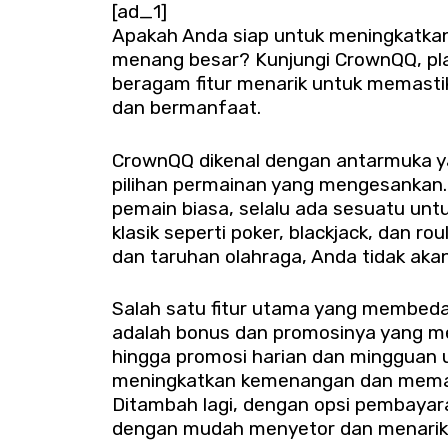
[ad_1]
Apakah Anda siap untuk meningkatka
menang besar? Kunjungi CrownQQ, pl
beragam fitur menarik untuk memast
dan bermanfaat.
CrownQQ dikenal dengan antarmuka y
pilihan permainan yang mengesankan.
pemain biasa, selalu ada sesuatu unt
klasik seperti poker, blackjack, dan r
dan taruhan olahraga, Anda tidak aka
Salah satu fitur utama yang membeda
adalah bonus dan promosinya yang m
hingga promosi harian dan mingguan 
meningkatkan kemenangan dan mema
Ditambah lagi, dengan opsi pembaya
dengan mudah menyetor dan menarik 