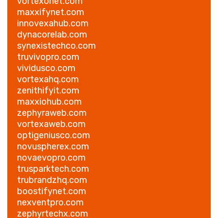
vortexonet.com
maxxifynet.com
innovexahub.com
dynacorelab.com
synexistechco.com
truvivopro.com
vividusco.com
vortexahq.com
zenithifyit.com
maxxiohub.com
zephyraweb.com
vortexaweb.com
optigeniusco.com
novuspherex.com
novaevopro.com
trusparktech.com
trubrandzhq.com
boostifynet.com
nexventpro.com
zephyrtechx.com