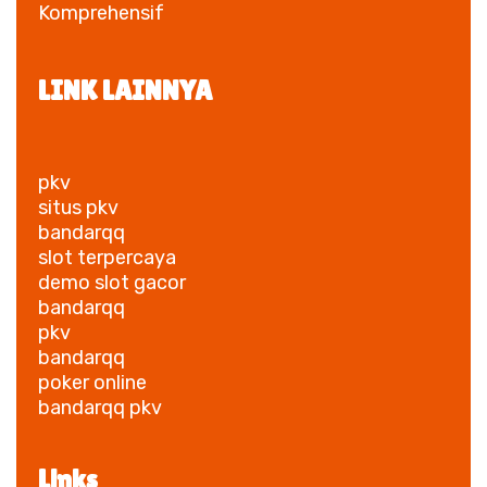
Komprehensif
LINK LAINNYA
pkv
situs pkv
bandarqq
slot terpercaya
demo slot gacor
bandarqq
pkv
bandarqq
poker online
bandarqq pkv
Links