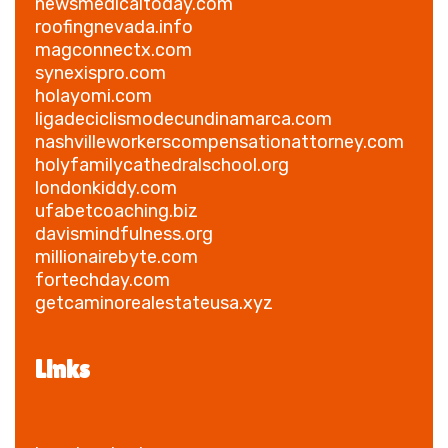
newsmedicaltoday.com
roofingnevada.info
magconnectx.com
synexispro.com
holayomi.com
ligadeciclismodecundinamarca.com
nashvilleworkerscompensationattorney.com
holyfamilycathedralschool.org
londonkiddy.com
ufabetcoaching.biz
davismindfulness.org
millionairebyte.com
fortechday.com
getcaminorealestateusa.xyz
Links