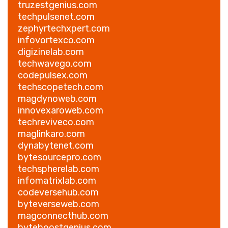
truzestgenius.com
techpulsenet.com
zephyrtechxpert.com
infovortexco.com
digizinelab.com
techwavego.com
codepulsex.com
techscopetech.com
magdynoweb.com
innovexaroweb.com
techreviveco.com
maglinkaro.com
dynabytenet.com
bytesourcepro.com
techspherelab.com
infomatrixlab.com
codeversehub.com
byteverseweb.com
magconnecthub.com
byteboostgenius.com