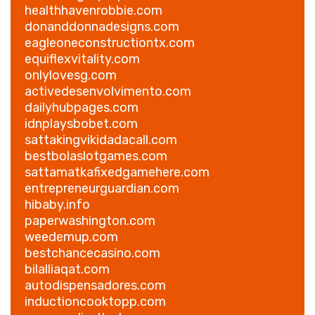
healthhavenrobbie.com
donanddonnadesigns.com
eagleoneconstructiontx.com
equiflexvitality.com
onlylovesg.com
activedesenvolvimento.com
dailyhubpages.com
idnplaysbobet.com
sattakingvikidadacall.com
bestbolaslotgames.com
sattamatkafixedgamehere.com
entrepreneurguardian.com
hibaby.info
paperwashington.com
weedemup.com
bestchancecasino.com
bilalliaqat.com
autodispensadores.com
inductioncooktopp.com