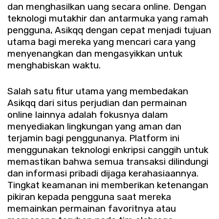
dan menghasilkan uang secara online. Dengan
teknologi mutakhir dan antarmuka yang ramah
pengguna, Asikqq dengan cepat menjadi tujuan
utama bagi mereka yang mencari cara yang
menyenangkan dan mengasyikkan untuk
menghabiskan waktu.
Salah satu fitur utama yang membedakan
Asikqq dari situs perjudian dan permainan
online lainnya adalah fokusnya dalam
menyediakan lingkungan yang aman dan
terjamin bagi penggunanya. Platform ini
menggunakan teknologi enkripsi canggih untuk
memastikan bahwa semua transaksi dilindungi
dan informasi pribadi dijaga kerahasiaannya.
Tingkat keamanan ini memberikan ketenangan
pikiran kepada pengguna saat mereka
memainkan permainan favoritnya atau