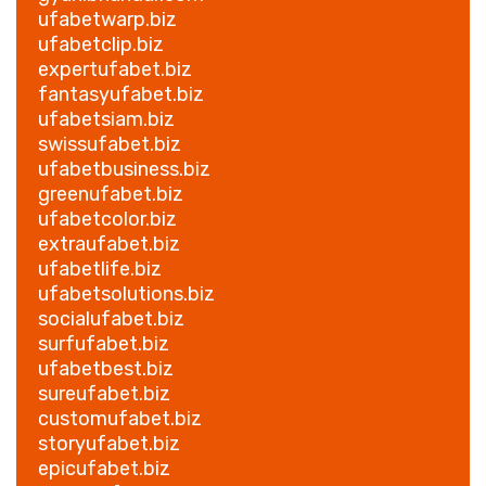
ufabetwarp.biz
ufabetclip.biz
expertufabet.biz
fantasyufabet.biz
ufabetsiam.biz
swissufabet.biz
ufabetbusiness.biz
greenufabet.biz
ufabetcolor.biz
extraufabet.biz
ufabetlife.biz
ufabetsolutions.biz
socialufabet.biz
surfufabet.biz
ufabetbest.biz
sureufabet.biz
customufabet.biz
storyufabet.biz
epicufabet.biz