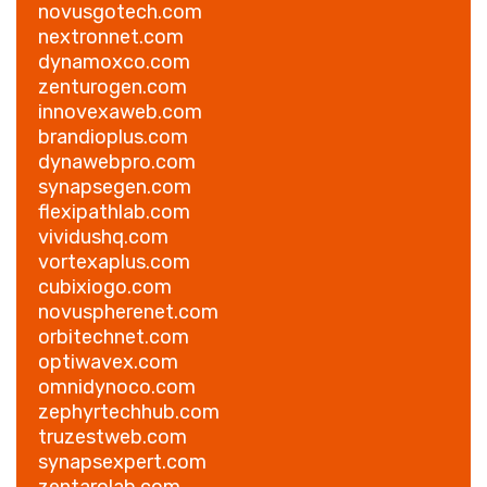
novusgotech.com
nextronnet.com
dynamoxco.com
zenturogen.com
innovexaweb.com
brandioplus.com
dynawebpro.com
synapsegen.com
flexipathlab.com
vividushq.com
vortexaplus.com
cubixiogo.com
novuspherenet.com
orbitechnet.com
optiwavex.com
omnidynoco.com
zephyrtechhub.com
truzestweb.com
synapsexpert.com