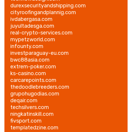
durexsecurityandshipping.com
cityroofingandplannig.com
ivdabergasa.com
juyultadesga.com
real-crypto-services.com
mypetzworld.com
infounty.com
investparaguay-eu.com
bwc88asia.com
extrem-poker.com
ks-casino.com
carcarepoints.com
thedoodlebreeders.com
grupohugodias.com
deqair.com
techsilvers.com
ningkatinskill.com
fivsport.com
templatedzine.com