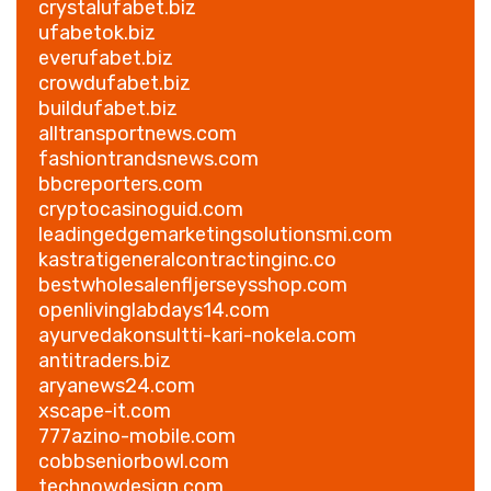
crystalufabet.biz
ufabetok.biz
everufabet.biz
crowdufabet.biz
buildufabet.biz
alltransportnews.com
fashiontrandsnews.com
bbcreporters.com
cryptocasinoguid.com
leadingedgemarketingsolutionsmi.com
kastratigeneralcontractinginc.co
bestwholesalenfljerseysshop.com
openlivinglabdays14.com
ayurvedakonsultti-kari-nokela.com
antitraders.biz
aryanews24.com
xscape-it.com
777azino-mobile.com
cobbseniorbowl.com
technowdesign.com